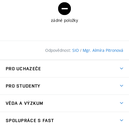
źádné položky
Odpovědnost:
SIO
/
Mgr. Almíra Pitronová
PRO UCHAZEČE
Pojďte na FAST
PRO STUDENTY
Nabídka programů
Časový plán studia
Přijímačky
VĚDA A VÝZKUM
Studijní programy
Zápisy
Úspěchy
Předměty
SPOLUPRÁCE S FAST
(externí
Ambasadoři pro prváky
Licence a patenty
odkaz)
FAQ