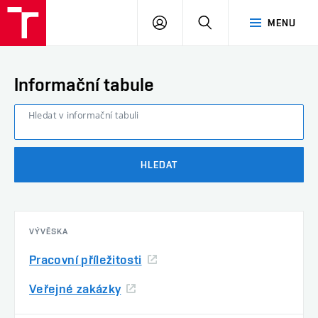
FAST
PŘIHLÁSIT
HLEDAT
MENU
VUT
SE
Brno
Informační tabule
Hledat v informační tabuli
HLEDAT
VÝVĚSKA
Pracovní příležitosti
Veřejné zakázky