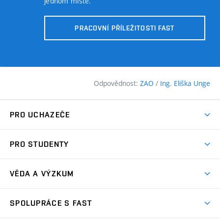
jednom místě.
PRACOVNÍ PŘÍLEŽITOSTI FAST
Odpovědnost:
ZAO
/
Ing. Eliška Unge
PRO UCHAZEČE
Pojďte na FAST
PRO STUDENTY
Nabídka programů
Časový plán studia
Přijímačky
VĚDA A VÝZKUM
Studijní programy
Zápisy
Úspěchy
Předměty
SPOLUPRÁCE S FAST
(externí
Ambasadoři pro prváky
Licence a patenty
odkaz)
FAQ