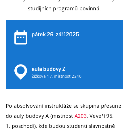
studijních programů povinná.
pátek 26. září 2025
aula budovy Z
Žižkova 17, místnost
Z240
Po absolvování instruktáže se skupina přesune
do auly budovy A (mistnost
A203
, Veveří 95,
1. poschodí), kde budou studenti slavnostně