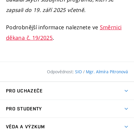
zapsali do
19. září 2025
včetně.
Podrobnější informace naleznete ve
Směrnici
děkana č. 19/2025
.
Odpovědnost:
SIO
/
Mgr. Almíra Pitronová
PRO UCHAZEČE
Pojďte na FAST
PRO STUDENTY
Nabídka programů
Časový plán studia
Přijímačky
VĚDA A VÝZKUM
Studijní programy