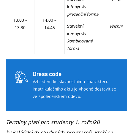
inženýrství
prezenční forma
13.00 –
14.00 –
Stavební
všichni
13.30
14.45
inženýrství
kombinovaná
forma
Dress code
Vzhledem ke slavnostnímu charakteru
imatrikulačního aktu je vhodné dostavit se
ve společenském oděvu.
Termíny platí pro studenty 1. ročníků
bakalářských studijních programů, kteří se