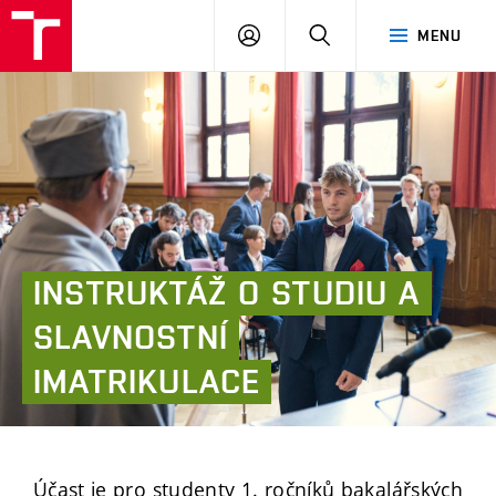
FAST
PŘIHLÁSIT
HLEDAT
MENU
VUT
SE
Brno
INSTRUKTÁŽ
O
STUDIU
A
SLAVNOSTNÍ
IMATRIKULACE
Účast je pro studenty 1. ročníků bakalářských