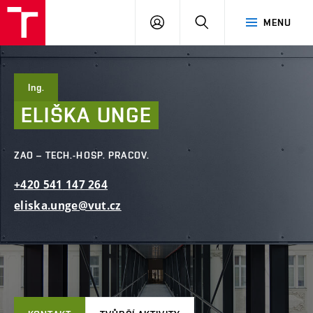
FAST
PŘIHLÁSIT
HLEDAT
MENU
VUT
SE
Brno
Ing.
ELIŠKA
UNGE
ZAO – TECH.-HOSP. PRACOV.
+420
541
147
264
eliska.unge@vut.cz