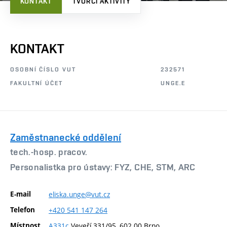
KONTAKT
TVŮRČÍ AKTIVITY
KONTAKT
OSOBNÍ ČÍSLO VUT
232571
FAKULTNÍ ÚČET
UNGE.E
Zaměstnanecké oddělení
tech.-hosp. pracov.
Personalistka pro ústavy: FYZ, CHE, STM, ARC
E-mail
eliska.unge@vut.cz
Telefon
+420
541
147
264
Místnost
A331c
Veveří 331/95, 602 00 Brno