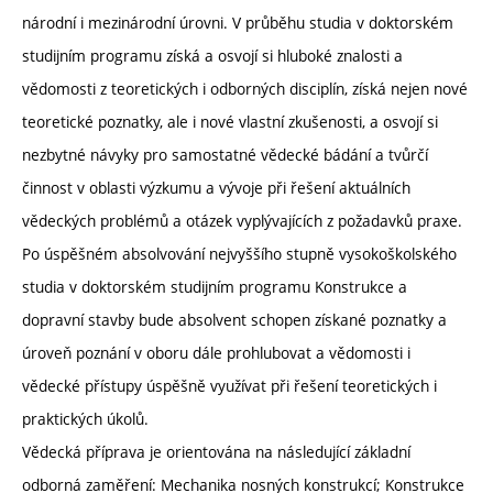
národní i mezinárodní úrovni. V průběhu studia v doktorském
studijním programu získá a osvojí si hluboké znalosti a
vědomosti z teoretických i odborných disciplín, získá nejen nové
teoretické poznatky, ale i nové vlastní zkušenosti, a osvojí si
nezbytné návyky pro samostatné vědecké bádání a tvůrčí
činnost v oblasti výzkumu a vývoje při řešení aktuálních
vědeckých problémů a otázek vyplývajících z požadavků praxe.
Po úspěšném absolvování nejvyššího stupně vysokoškolského
studia v doktorském studijním programu Konstrukce a
dopravní stavby bude absolvent schopen získané poznatky a
úroveň poznání v oboru dále prohlubovat a vědomosti i
vědecké přístupy úspěšně využívat při řešení teoretických i
praktických úkolů.
Vědecká příprava je orientována na následující základní
odborná zaměření: Mechanika nosných konstrukcí; Konstrukce