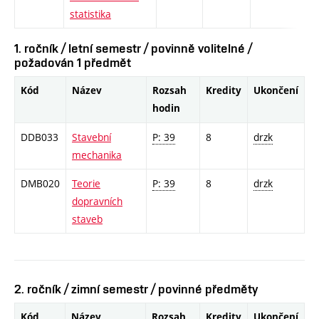
statistika
1. ročník / letní semestr / povinně volitelné /
požadován 1 předmět
Kód
Název
Rozsah
Kredity
Ukončení
hodin
DDB033
Stavební
P: 39
8
drzk
mechanika
DMB020
Teorie
P: 39
8
drzk
dopravních
staveb
2. ročník / zimní semestr / povinné předměty
Kód
Název
Rozsah
Kredity
Ukončení