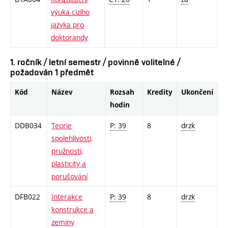
výuka cizího
jazyka pro
doktorandy
1. ročník / letní semestr / povinně volitelné /
požadován 1 předmět
Kód
Název
Rozsah
Kredity
Ukončení
hodin
DDB034
Teorie
P: 39
8
drzk
spolehlivosti,
pružnosti,
plasticity a
porušování
DFB022
Interakce
P: 39
8
drzk
konstrukce a
zeminy