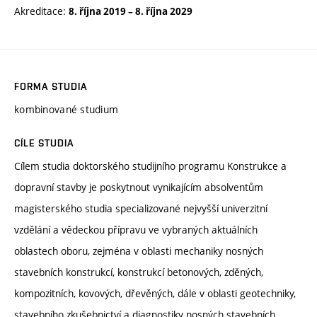
Akreditace:
8. října 2019
–
8. října 2029
FORMA STUDIA
kombinované studium
CÍLE STUDIA
Cílem studia doktorského studijního programu Konstrukce a
dopravní stavby je poskytnout vynikajícím absolventům
magisterského studia specializované nejvyšší univerzitní
vzdělání a vědeckou přípravu ve vybraných aktuálních
oblastech oboru, zejména v oblasti mechaniky nosných
stavebních konstrukcí, konstrukcí betonových, zděných,
kompozitních, kovových, dřevěných, dále v oblasti geotechniky,
stavebního zkušebnictví a diagnostiky nosných stavebních