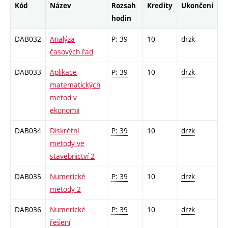
Kód
Název
Rozsah
Kredity
Ukončení
hodin
DAB032
Analýza
P: 39
10
drzk
časových řad
DAB033
Aplikace
P: 39
10
drzk
matematických
metod v
ekonomii
DAB034
Diskrétní
P: 39
10
drzk
metody ve
stavebnictví 2
DAB035
Numerické
P: 39
10
drzk
metody 2
DAB036
Numerické
P: 39
10
drzk
řešení