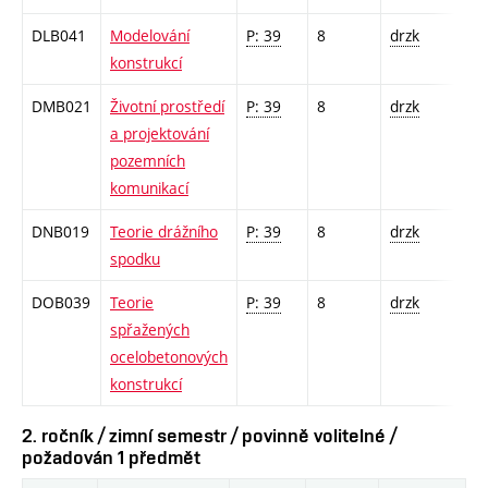
DLB041
Modelování
P: 39
8
drzk
konstrukcí
DMB021
Životní prostředí
P: 39
8
drzk
a projektování
pozemních
komunikací
DNB019
Teorie drážního
P: 39
8
drzk
spodku
DOB039
Teorie
P: 39
8
drzk
spřažených
ocelobetonových
konstrukcí
2. ročník / zimní semestr / povinně volitelné /
požadován 1 předmět