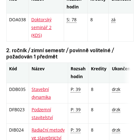
hodin
DOA038
Doktorský
S: 78
8
zá
seminář 2
(KDS)
2. ročník / zimní semestr / povinně volitelné /
požadován 1 předmět
Kód
Název
Rozsah
Kredity
Ukončení
hodin
DDB035
Stavební
P: 39
8
drzk
dynamika
DFB023
Podzemní
P: 39
8
drzk
stavitelství
DIB024
Radiační metody
P: 39
8
drzk
ve stavebnictví