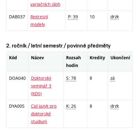
variačních úloh
DAB037
Regresní
P: 39
10
drzk
modely
2. ročník / letní semestr / povinné předměty
Kód
Název
Rozsah
Kredity
Ukončení
hodin
DOA040
Doktorský
S: 78
8
zá
seminář 3
(KDS)
DYA005
Cizí jazyk pro
K: 26
8
drzk
doktorské
studium