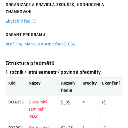
ORGANIZACE A PRAVIDLA ZKOUŠEK, HODNOCENÍ A
ZNÁMKOVÁNÍ
Zkušební řád
GARANT PROGRAMU
prof. Ing. Marcela Karmazínová, CSc.
Struktura předmětů
1. ročník / letní semestr / povinné předměty
Kód
Název
Rozsah
Kredity
Ukončení
hodin
DOA036
Doktorský
S: 39
4
zá
seminář 1
(KDS)
DYA004
Konzultační
C1: 26
1
zá