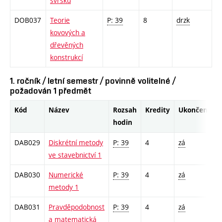
svršku
DOB037
Teorie
P: 39
8
drzk
kovových a
dřevěných
konstrukcí
1. ročník / letní semestr / povinně volitelné /
požadován 1 předmět
Kód
Název
Rozsah
Kredity
Ukončení
hodin
DAB029
Diskrétní metody
P: 39
4
zá
ve stavebnictví 1
DAB030
Numerické
P: 39
4
zá
metody 1
DAB031
Pravděpodobnost
P: 39
4
zá
a matematická