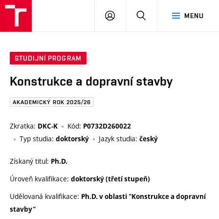
FAST
PŘIHLÁSIT
HLEDAT
MENU
VUT
SE
Brno
STUDIJNÍ PROGRAM
Konstrukce a dopravní stavby
AKADEMICKÝ ROK 2025/26
Zkratka:
Kód:
DKC-K
P0732D260022
Typ studia:
Jazyk studia:
doktorský
český
Získaný titul:
Ph.D.
Úroveň kvalifikace:
doktorský (třetí stupeň)
Udělovaná kvalifikace:
Ph.D. v oblasti "Konstrukce a dopravní
stavby"