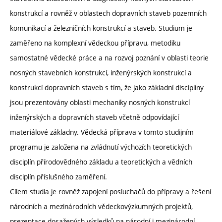
konstrukcí a rovněž v oblastech dopravních staveb pozemních
komunikací a železničních konstrukcí a staveb. Studium je
zaměřeno na komplexní vědeckou přípravu, metodiku
samostatné vědecké práce a na rozvoj poznání v oblasti teorie
nosných stavebních konstrukcí, inženýrských konstrukcí a
konstrukcí dopravních staveb s tím, že jako základní disciplíny
jsou prezentovány oblasti mechaniky nosných konstrukcí
inženýrských a dopravních staveb včetně odpovídající
materiálové základny. Vědecká příprava v tomto studijním
programu je založena na zvládnutí výchozích teoretických
disciplín přírodovědného základu a teoretických a vědních
disciplín příslušného zaměření.
Cílem studia je rovněž zapojení posluchačů do přípravy a řešení
národních a mezinárodních vědeckovýzkumných projektů,
prezentace dosažených výsledků na národní i mezinárodní