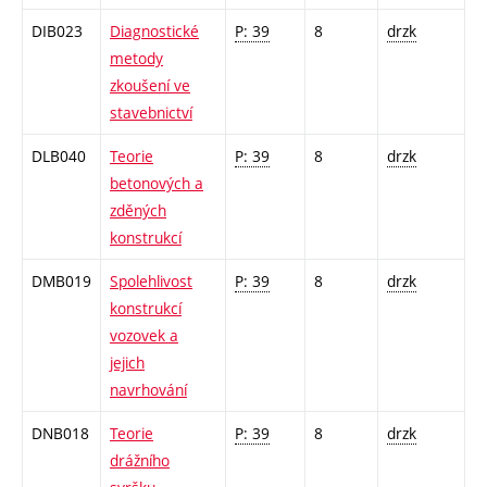
DIB023
Diagnostické
P: 39
8
drzk
metody
zkoušení ve
stavebnictví
DLB040
Teorie
P: 39
8
drzk
betonových a
zděných
konstrukcí
DMB019
Spolehlivost
P: 39
8
drzk
konstrukcí
vozovek a
jejich
navrhování
DNB018
Teorie
P: 39
8
drzk
drážního