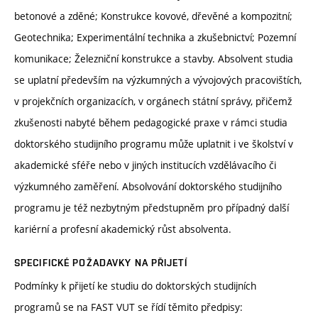
betonové a zděné; Konstrukce kovové, dřevěné a kompozitní;
Geotechnika; Experimentální technika a zkušebnictví; Pozemní
komunikace; Železniční konstrukce a stavby. Absolvent studia
se uplatní především na výzkumných a vývojových pracovištích,
v projekčních organizacích, v orgánech státní správy, přičemž
zkušenosti nabyté během pedagogické praxe v rámci studia
doktorského studijního programu může uplatnit i ve školství v
akademické sféře nebo v jiných institucích vzdělávacího či
výzkumného zaměření. Absolvování doktorského studijního
programu je též nezbytným předstupněm pro případný další
kariérní a profesní akademický růst absolventa.
SPECIFICKÉ POŽADAVKY NA PŘIJETÍ
Podmínky k přijetí ke studiu do doktorských studijních
programů se na FAST VUT se řídí těmito předpisy: