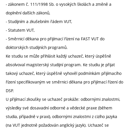
- zákonem č. 111/1998 Sb. o vysokých školách a změně a
doplnění dalších zákonů,
- Studijním a zkušebním řádem VUT,
- Statutem VUT,
- Směrnicí děkana pro přijímací řízení na FAST VUT do
doktorských studijních programů.
Ke studiu se může přihlásit každý uchazeč, který úspěšně
absolvoval magisterský studijní program. Ke studiu je přijat
takový uchazeč, který úspěšně vyhověl podmínkám přijímacího
řízení specifikovaným ve směrnici děkana pro přijímací řízení do
DSP.
U přijímací zkoušky se uchazeč prokáže: odbornými znalostmi,
výsledky své dosavadní odborné a vědecké praxe (během
studia, případně v praxi), odbornými znalostmi z cizího jazyka
(na VUT jednotně požadován anglický jazyk). Uchazeč se