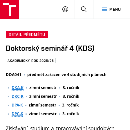
FAST
PŘIHLÁSIT
HLEDAT
MENU
VUT
SE
Brno
DETAIL PŘEDMĚTU
Doktorský seminář 4 (KDS)
AKADEMICKÝ ROK 2025/26
DOA041
předmět zařazen ve 4 studijních plánech
DKA-K
zimní semestr
3. ročník
DKC-K
zimní semestr
3. ročník
DPA-K
zimní semestr
3. ročník
DPC-K
zimní semestr
3. ročník
Získávání, studium a zpracovávání soudobých