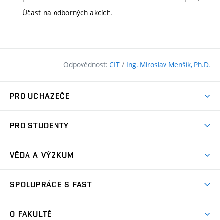
Účast na odborných akcích.
Odpovědnost:
CIT
/
Ing. Miroslav Menšík, Ph.D.
PRO UCHAZEČE
Pojďte na FAST
PRO STUDENTY
Nabídka programů
Časový plán studia
Přijímačky
VĚDA A VÝZKUM
Studijní programy
Zápisy
Úspěchy
Předměty
SPOLUPRÁCE S FAST
(externí
Ambasadoři pro prváky
Licence a patenty
odkaz)
FAQ
Studium MSc.
Firemní spolupráce
Centra výzkumu
O FAKULTĚ
(externí
Příručka prváka
Přípravné kurzy