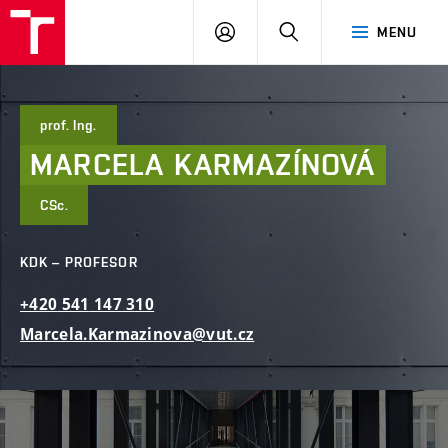
FAST
PŘIHLÁSIT
HLEDAT
MENU
VUT
SE
Brno
prof. Ing.
MARCELA
KARMAZÍNOVÁ
CSc.
KDK – PROFESOR
+420
541
147
310
Marcela.Karmazinova@vut.cz