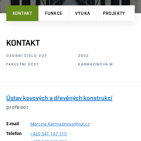
KONTAKT
FUNKCE
VÝUKA
PROJEKTY
P
KONTAKT
OSOBNÍ ČÍSLO VUT
2002
FAKULTNÍ ÚČET
KARMAZINOVA.M
Ústav kovových a dřevěných konstrukcí
profesor
E-mail
Marcela.Karmazinova@vut.cz
Telefon
+420
541
147
310