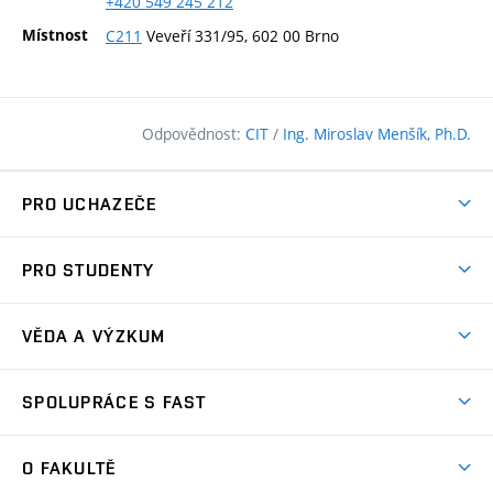
+420
549
245
212
Místnost
C211
Veveří 331/95, 602 00 Brno
Odpovědnost:
CIT
/
Ing. Miroslav Menšík, Ph.D.
PRO UCHAZEČE
Pojďte na FAST
PRO STUDENTY
Nabídka programů
Časový plán studia
Přijímačky
VĚDA A VÝZKUM
Studijní programy
Zápisy
Úspěchy
Předměty
SPOLUPRÁCE S FAST
(externí
Ambasadoři pro prváky
Licence a patenty
odkaz)
FAQ
Studium MSc.
Firemní spolupráce
Centra výzkumu
O FAKULTĚ
(externí
Příručka prváka
Přípravné kurzy
Zahraniční spolupráce