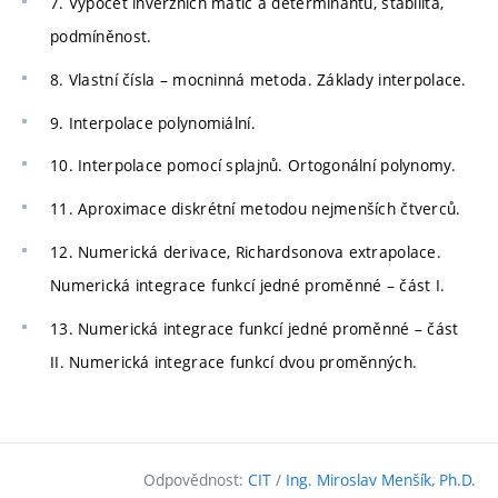
7. Výpočet inverzních matic a determinantů, stabilita,
podmíněnost.
8. Vlastní čísla – mocninná metoda. Základy interpolace.
9. Interpolace polynomiální.
10. Interpolace pomocí splajnů. Ortogonální polynomy.
11. Aproximace diskrétní metodou nejmenších čtverců.
12. Numerická derivace, Richardsonova extrapolace.
Numerická integrace funkcí jedné proměnné – část I.
13. Numerická integrace funkcí jedné proměnné – část
II. Numerická integrace funkcí dvou proměnných.
Odpovědnost:
CIT
/
Ing. Miroslav Menšík, Ph.D.