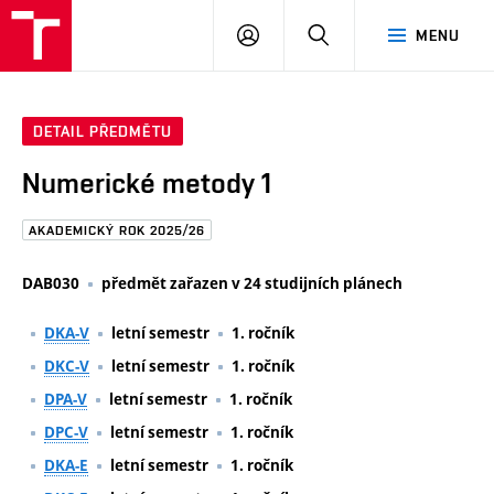
FAST
PŘIHLÁSIT
HLEDAT
MENU
VUT
SE
Brno
DETAIL PŘEDMĚTU
Numerické metody 1
AKADEMICKÝ ROK 2025/26
DAB030
předmět zařazen v 24 studijních plánech
DKA-V
letní semestr
1. ročník
DKC-V
letní semestr
1. ročník
DPA-V
letní semestr
1. ročník
DPC-V
letní semestr
1. ročník
DKA-E
letní semestr
1. ročník