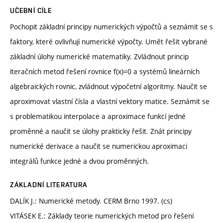
UČEBNÍ CÍLE
Pochopit základní principy numerických výpočtů a seznámit se s
faktory, které ovlivňují numerické výpočty. Umět řešit vybrané
základní úlohy numerické matematiky. Zvládnout princip
iteračních metod řešení rovnice f(x)=0 a systémů lineárních
algebraických rovnic, zvládnout výpočetní algoritmy. Naučit se
aproximovat vlastní čísla a vlastní vektory matice. Seznámit se
s problematikou interpolace a aproximace funkcí jedné
proměnné a naučit se úlohy prakticky řešit. Znát principy
numerické derivace a naučit se numerickou aproximaci
integrálů funkce jedné a dvou proměnných.
ZÁKLADNÍ LITERATURA
DALÍK J.: Numerické metody. CERM Brno 1997. (cs)
VITÁSEK E.: Základy teorie numerických metod pro řešení