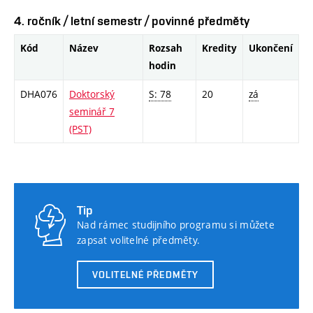
4. ročník / letní semestr / povinné předměty
Kód
Název
Rozsah
Kredity
Ukončení
hodin
DHA076
Doktorský
S: 78
20
zá
seminář 7
(PST)
Tip
Nad rámec studijního programu si můžete
zapsat volitelné předměty.
VOLITELNÉ PŘEDMĚTY