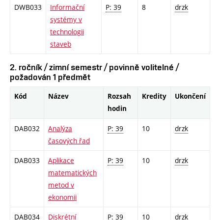
DWB033
Informační
P: 39
8
drzk
systémy v
technologii
staveb
2. ročník / zimní semestr / povinně volitelné /
požadován 1 předmět
Kód
Název
Rozsah
Kredity
Ukončení
hodin
DAB032
Analýza
P: 39
10
drzk
časových řad
DAB033
Aplikace
P: 39
10
drzk
matematických
metod v
ekonomii
DAB034
Diskrétní
P: 39
10
drzk