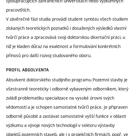
spolupracujících zahraničních universitách nebo výzkumných
pracovištích.
V závěrečné fázi studia provádí student syntézu všech studiem
získaných teoretických poznatků i dosažených výsledků vlastní
tvůrčí práce a zpracovává svoji doktorskou disertační práci, u
níž je kladen důraz na exaktnost a formulování konkrétních
přínosů pro další rozvoj studovaného oboru.
PROFIL ABSOLVENTA
Absolvent doktorského studijního programu Pozemní stavby je
všestranně teoreticky i odborně vybaveným odborníkem, který
zvládl problematiku specializace na vysoké úrovni svých
vědomostí a je schopen samostatné tvůrčí práce. Je připraven
odborně působit a zastávat samostatné vyšší funkce v oblasti
výzkumu a vývoje nových technologií v sektoru výstavby
objektů pozemních staveb, ale i v projekčních firmách, popř. ve