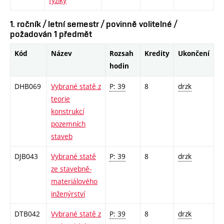
fyziky
1. ročník / letní semestr / povinně volitelné /
požadován 1 předmět
Kód
Název
Rozsah
Kredity
Ukončení
hodin
DHB069
Vybrané statě z
P: 39
8
drzk
teorie
konstrukcí
pozemních
staveb
DJB043
Vybrané statě
P: 39
8
drzk
ze stavebně-
materiálového
inženýrství
DTB042
Vybrané statě z
P: 39
8
drzk