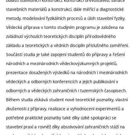
oblasti stavebních konstrukcí, konstrukcí dřevostaveb, sanace
stavebních materiálů a konstrukcí, dále měřící a diagnostické
metody, modelování fyzikálních procesů a úloh stavební fyziky.
Vědecká příprava v tomto studijním programu je založena na
zvládnutí výchozích teoretických disciplín přírodovědného
základu a teoretických a vědních disciplín příslušného zaměření.
Součástí studia je také zapojení studentů do přípravy a řešení
národních a mezinárodních vědeckovýzkumných projektů,
prezentace dosažených výsledků na národních i mezinárodních
vědeckých a odborných konferencích a jejich publikování v
odborných a vědeckých zahraničních i tuzemských časopisech.
Během studia získává student nové teoretické poznatky, vlastní
zkušenosti z přípravy, realizace a vyhodnocení experimentů a
potřebné praktické poznatky také díky úzké spolupráci se
stavební praxí a rovněž díky absolvování zahraničních stáží na