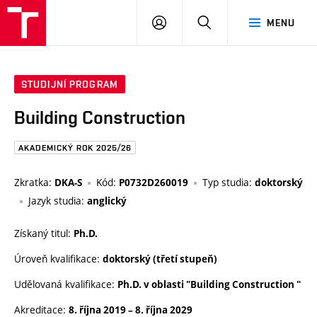
FAST
PŘIHLÁSIT
HLEDAT
MENU
VUT
SE
Brno
STUDIJNÍ PROGRAM
Building Construction
AKADEMICKÝ ROK 2025/26
Zkratka:
Kód:
Typ studia:
DKA-S
P0732D260019
doktorský
Jazyk studia:
anglický
Získaný titul:
Ph.D.
Úroveň kvalifikace:
doktorský (třetí stupeň)
Udělovaná kvalifikace:
Ph.D. v oblasti "Building Construction "
Akreditace:
8. října 2019
–
8. října 2029