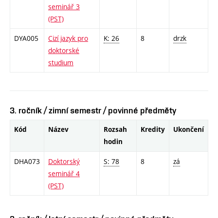
seminář 3
(PST)
DYA005
Cizí jazyk pro
K: 26
8
drzk
doktorské
studium
3. ročník / zimní semestr / povinné předměty
Kód
Název
Rozsah
Kredity
Ukončení
hodin
DHA073
Doktorský
S: 78
8
zá
seminář 4
(PST)