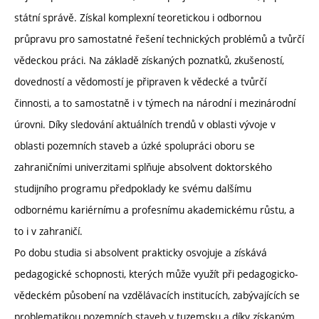
státní správě. Získal komplexní teoretickou i odbornou
průpravu pro samostatné řešení technických problémů a tvůrčí
vědeckou práci. Na základě získaných poznatků, zkušeností,
dovedností a vědomostí je připraven k vědecké a tvůrčí
činnosti, a to samostatně i v týmech na národní i mezinárodní
úrovni. Díky sledování aktuálních trendů v oblasti vývoje v
oblasti pozemních staveb a úzké spolupráci oboru se
zahraničními univerzitami splňuje absolvent doktorského
studijního programu předpoklady ke svému dalšímu
odbornému kariérnímu a profesnímu akademickému růstu, a
to i v zahraničí.
Po dobu studia si absolvent prakticky osvojuje a získává
pedagogické schopnosti, kterých může využít při pedagogicko-
vědeckém působení na vzdělávacích institucích, zabývajících se
problematikou pozemních staveb v tuzemsku a díky získaným