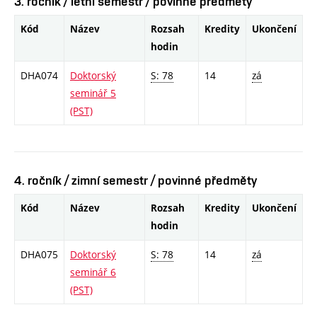
3. ročník / letní semestr / povinné předměty
Kód
Název
Rozsah
Kredity
Ukončení
hodin
DHA074
Doktorský
S: 78
14
zá
seminář 5
(PST)
4. ročník / zimní semestr / povinné předměty
Kód
Název
Rozsah
Kredity
Ukončení
hodin
DHA075
Doktorský
S: 78
14
zá
seminář 6
(PST)