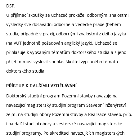
DSP.
U přijímací zkoušky se uchazeč prokáže: odbornými znalostmi,
výsledky své dosavadní odborné a vědecké praxe (během
studia, případně v praxi), odbornými znalostmi z cizího jazyka
(na VUT jednotně požadován anglický jazyk). Uchazeč se
přihlašuje k vypsaným tématům doktorského studia a s jeho
přijetím musí vyslovit souhlas školitel vypsaného tématu
doktorského studia.
PŘÍSTUP K DALŠÍMU VZDĚLÁVÁNÍ
Doktorský studijní program Pozemní stavby navazuje na
navazující magisterský studijní program Stavební inženýrství,
zejm. na studijní obory Pozemní stavby a Realizace staveb, příp.
i na další studijní obory a sesterské navazující magisterské
studijní programy. Po akreditaci navazujících magisterských