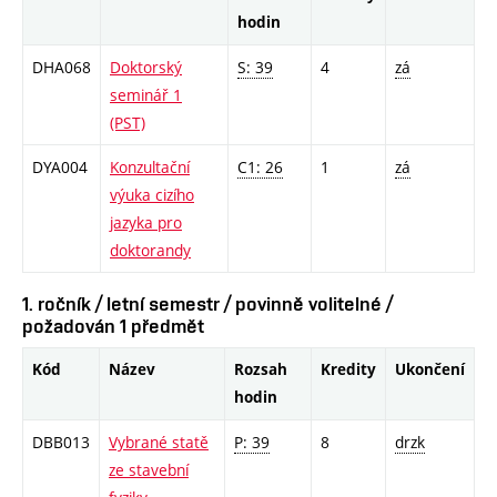
hodin
DHA068
Doktorský
S: 39
4
zá
seminář 1
(PST)
DYA004
Konzultační
C1: 26
1
zá
výuka cizího
jazyka pro
doktorandy
1. ročník / letní semestr / povinně volitelné /
požadován 1 předmět
Kód
Název
Rozsah
Kredity
Ukončení
hodin
DBB013
Vybrané statě
P: 39
8
drzk
ze stavební