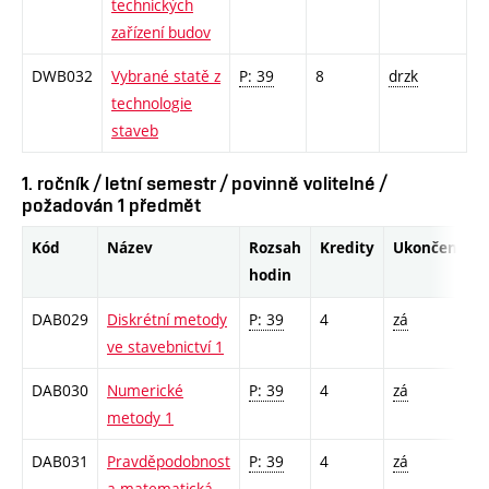
technických
zařízení budov
DWB032
Vybrané statě z
P: 39
8
drzk
technologie
staveb
1. ročník / letní semestr / povinně volitelné /
požadován 1 předmět
Kód
Název
Rozsah
Kredity
Ukončení
hodin
DAB029
Diskrétní metody
P: 39
4
zá
ve stavebnictví 1
DAB030
Numerické
P: 39
4
zá
metody 1
DAB031
Pravděpodobnost
P: 39
4
zá
a matematická