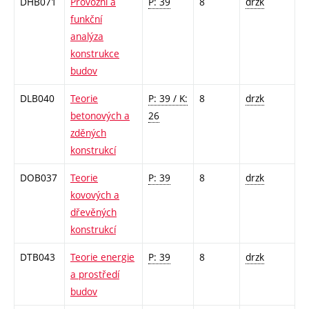
DHB071
Provozní a
P: 39
8
drzk
funkční
analýza
konstrukce
budov
DLB040
Teorie
P: 39 / K:
8
drzk
betonových a
26
zděných
konstrukcí
DOB037
Teorie
P: 39
8
drzk
kovových a
dřevěných
konstrukcí
DTB043
Teorie energie
P: 39
8
drzk
a prostředí
budov