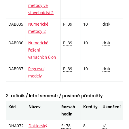
metody ve
stavebnictví 2
DAB035
Numerické
P: 39
10
drzk
metody 2
DAB036
Numerické
P: 39
10
drzk
řešení
variačních úloh
DAB037
Regresní
P: 39
10
drzk
modely
2. ročník / letní semestr / povinné předměty
Kód
Název
Rozsah
Kredity
Ukončení
hodin
DHA072
Doktorský
S: 78
8
zá