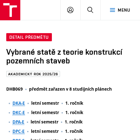
FAST
PŘIHLÁSIT
HLEDAT
MENU
VUT
SE
Brno
DETAIL PŘEDMĚTU
Vybrané statě z teorie konstrukcí
pozemních staveb
AKADEMICKÝ ROK 2025/26
DHB069
předmět zařazen v 8 studijních plánech
DKA-E
letní semestr
1. ročník
DKC-E
letní semestr
1. ročník
DPA-E
letní semestr
1. ročník
DPC-E
letní semestr
1. ročník