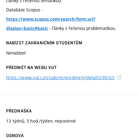
články s řešenou tématikou.
Databáze Scopus -
https://www.scopus.com/search/form.uri?
- články s řešenou problematikou.
display=basic#basic
NABÍZET ZAHRANIČNÍM STUDENTŮM
Nenabízet
PŘEDMĚT NA WEBU VUT
https://www.vut.cz/studenti/predmety/detail/290165
PŘEDNÁŠKA
13 týdnů, 3 hod./týden, nepovinné
OSNOVA