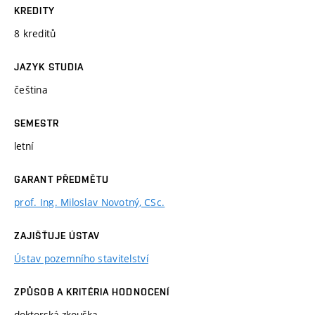
KREDITY
8 kreditů
JAZYK STUDIA
čeština
SEMESTR
letní
GARANT PŘEDMĚTU
prof. Ing. Miloslav Novotný, CSc.
ZAJIŠŤUJE ÚSTAV
Ústav pozemního stavitelství
ZPŮSOB A KRITÉRIA HODNOCENÍ
doktorská zkouška