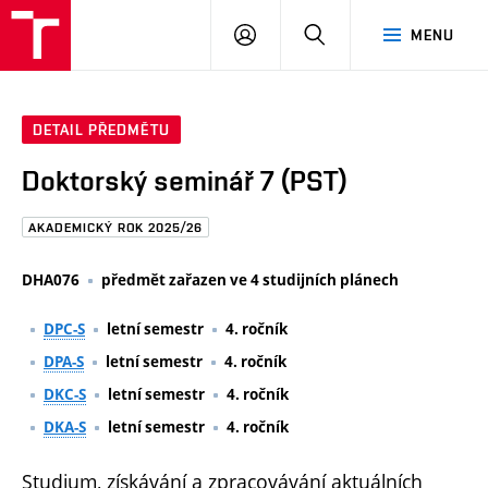
FAST
PŘIHLÁSIT
HLEDAT
MENU
VUT
SE
Brno
DETAIL PŘEDMĚTU
Doktorský seminář 7 (PST)
AKADEMICKÝ ROK 2025/26
DHA076
předmět zařazen ve 4 studijních plánech
DPC-S
letní semestr
4. ročník
DPA-S
letní semestr
4. ročník
DKC-S
letní semestr
4. ročník
DKA-S
letní semestr
4. ročník
Studium, získávání a zpracovávání aktuálních