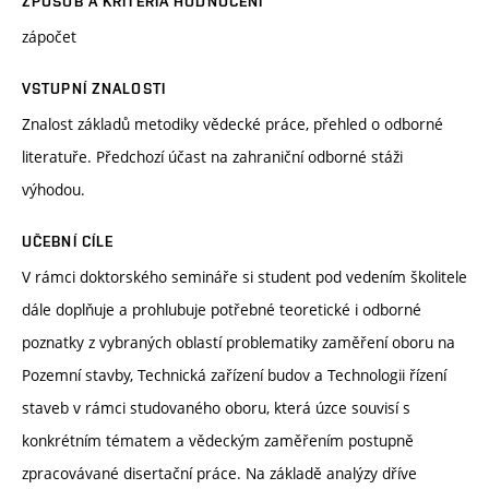
ZPŮSOB A KRITÉRIA HODNOCENÍ
zápočet
VSTUPNÍ ZNALOSTI
Znalost základů metodiky vědecké práce, přehled o odborné
literatuře. Předchozí účast na zahraniční odborné stáži
výhodou.
UČEBNÍ CÍLE
V rámci doktorského semináře si student pod vedením školitele
dále doplňuje a prohlubuje potřebné teoretické i odborné
poznatky z vybraných oblastí problematiky zaměření oboru na
Pozemní stavby, Technická zařízení budov a Technologii řízení
staveb v rámci studovaného oboru, která úzce souvisí s
konkrétním tématem a vědeckým zaměřením postupně
zpracovávané disertační práce. Na základě analýzy dříve