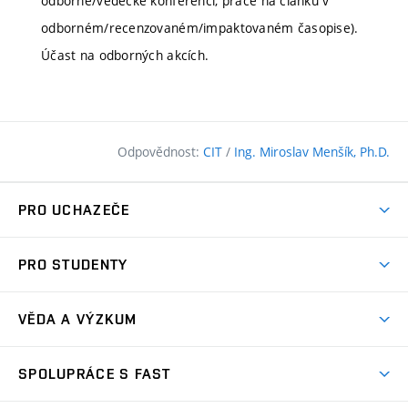
odborné/vědecké konferenci, práce na článku v
odborném/recenzovaném/impaktovaném časopise).
Účast na odborných akcích.
Odpovědnost:
CIT
/
Ing. Miroslav Menšík, Ph.D.
PRO UCHAZEČE
Pojďte na FAST
PRO STUDENTY
Nabídka programů
Časový plán studia
Přijímačky
VĚDA A VÝZKUM
Studijní programy
Zápisy
Úspěchy
Předměty
SPOLUPRÁCE S FAST
(externí
Ambasadoři pro prváky
Licence a patenty
odkaz)
FAQ
Studium MSc.