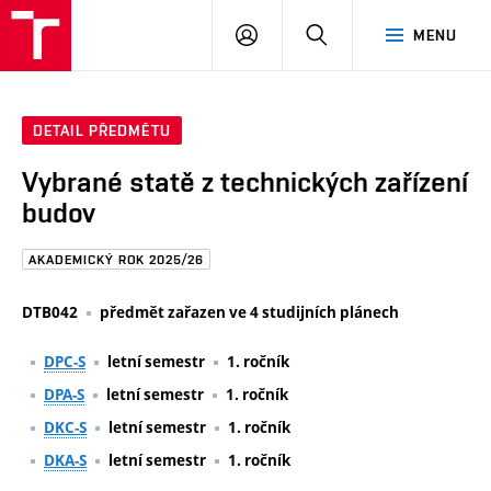
FAST
PŘIHLÁSIT
HLEDAT
MENU
VUT
SE
Brno
DETAIL PŘEDMĚTU
Vybrané statě z technických zařízení
budov
AKADEMICKÝ ROK 2025/26
DTB042
předmět zařazen ve 4 studijních plánech
DPC-S
letní semestr
1. ročník
DPA-S
letní semestr
1. ročník
DKC-S
letní semestr
1. ročník
DKA-S
letní semestr
1. ročník