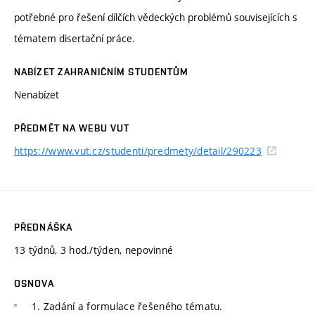
potřebné pro řešení dílčích vědeckých problémů souvisejících s
tématem disertační práce.
NABÍZET ZAHRANIČNÍM STUDENTŮM
Nenabízet
PŘEDMĚT NA WEBU VUT
https://www.vut.cz/studenti/predmety/detail/290223
PŘEDNÁŠKA
13 týdnů, 3 hod./týden, nepovinné
OSNOVA
1. Zadání a formulace řešeného tématu.