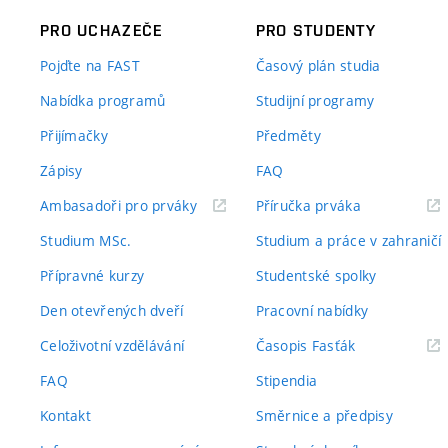
PRO UCHAZEČE
PRO STUDENTY
Pojďte na FAST
Časový plán studia
Nabídka programů
Studijní programy
Přijímačky
Předměty
Zápisy
FAQ
(externí
(externí
Ambasadoři pro prváky
Příručka prváka
odkaz)
odkaz)
Studium MSc.
Studium a práce v zahraničí
Přípravné kurzy
Studentské spolky
Den otevřených dveří
Pracovní nabídky
(externí
Celoživotní vzdělávání
Časopis Fasťák
odkaz)
FAQ
Stipendia
Kontakt
Směrnice a předpisy