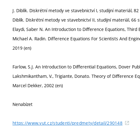
J. Diblík. Diskrétní metody ve stavebnictví I, studijní materiál, 82
Diblík. Diskrétní metody ve stavebnictví II, studijní materiál, 66 s
Elaydi, Saber N. An Introduction to Diﬀerence Equations, Third E
Michael A. Radin. Difference Equations For Scientists And Enginee
2019 (en)
Farlow, S.J. An Introduction to Diﬀerential Equations, Dover Publ
Lakshmikantham, V., Trigiante, Donato. Theory of Diﬀerence Eq
Marcel Dekker, 2002 (en)
Nenabízet
https://www.vut.cz/studenti/predmety/detail/290148