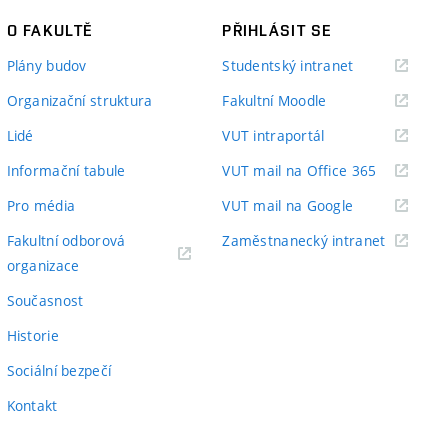
O FAKULTĚ
PŘIHLÁSIT SE
(externí
Plány budov
Studentský intranet
odkaz)
(externí
Organizační struktura
Fakultní Moodle
odkaz)
(externí
Lidé
VUT intraportál
odkaz)
(externí
Informační tabule
VUT mail na Office 365
odkaz)
(externí
Pro média
VUT mail na Google
odkaz)
(externí
Fakultní odborová
Zaměstnanecký intranet
(externí
odkaz)
organizace
odkaz)
Současnost
Historie
Sociální bezpečí
Kontakt