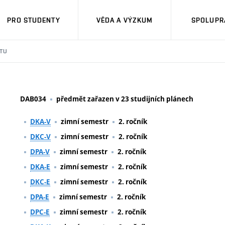
PRO STUDENTY
VĚDA A VÝZKUM
SPOLUPRÁ
TU
DAB034
předmět zařazen v 23 studijních plánech
DKA-V
zimní semestr
2. ročník
DKC-V
zimní semestr
2. ročník
DPA-V
zimní semestr
2. ročník
DKA-E
zimní semestr
2. ročník
DKC-E
zimní semestr
2. ročník
DPA-E
zimní semestr
2. ročník
DPC-E
zimní semestr
2. ročník