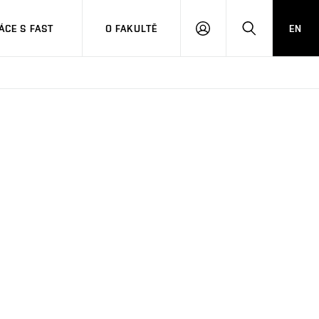
CE S FAST
O FAKULTĚ
EN
PŘIHLÁSIT
HLEDAT
SE