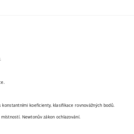
.
ce.
konstantními koeficienty, klasifikace rovnovážných bodů.
ka místností. Newtonův zákon ochlazování.