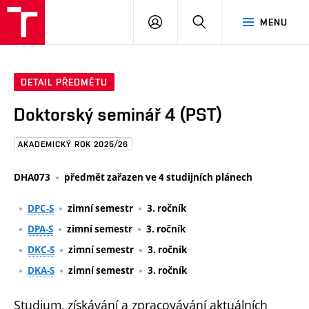
FAST
PŘIHLÁSIT
HLEDAT
MENU
VUT
SE
Brno
DETAIL PŘEDMĚTU
Doktorský seminář 4 (PST)
AKADEMICKÝ ROK 2025/26
DHA073
předmět zařazen ve 4 studijních plánech
DPC-S
zimní semestr
3. ročník
DPA-S
zimní semestr
3. ročník
DKC-S
zimní semestr
3. ročník
DKA-S
zimní semestr
3. ročník
Studium, získávání a zpracovávání aktuálních