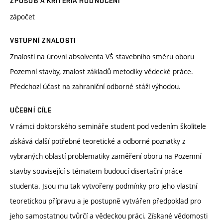
ZPŮSOB A KRITÉRIA HODNOCENÍ
zápočet
VSTUPNÍ ZNALOSTI
Znalosti na úrovni absolventa VŠ stavebního směru oboru
Pozemní stavby, znalost základů metodiky vědecké práce.
Předchozí účast na zahraniční odborné stáži výhodou.
UČEBNÍ CÍLE
V rámci doktorského semináře student pod vedením školitele
získává další potřebné teoretické a odborné poznatky z
vybraných oblastí problematiky zaměření oboru na Pozemní
stavby související s tématem budoucí disertační práce
studenta. Jsou mu tak vytvořeny podmínky pro jeho vlastní
teoretickou přípravu a je postupně vytvářen předpoklad pro
jeho samostatnou tvůrčí a vědeckou práci. Získané vědomosti