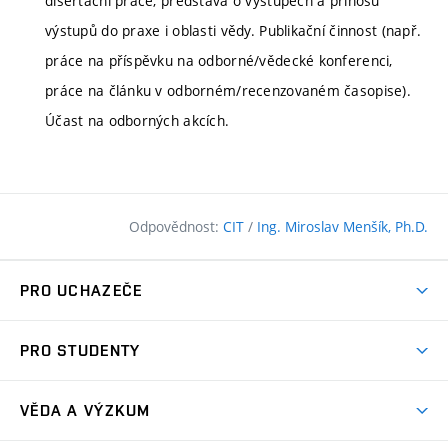
disertační práce, představa o výstupech a přínosu
výstupů do praxe i oblasti vědy. Publikační činnost (např.
práce na příspěvku na odborné/vědecké konferenci,
práce na článku v odborném/recenzovaném časopise).
Účast na odborných akcích.
Odpovědnost:
CIT
/
Ing. Miroslav Menšík, Ph.D.
PRO UCHAZEČE
Pojďte na FAST
PRO STUDENTY
Nabídka programů
Časový plán studia
Přijímačky
VĚDA A VÝZKUM
Studijní programy
Zápisy