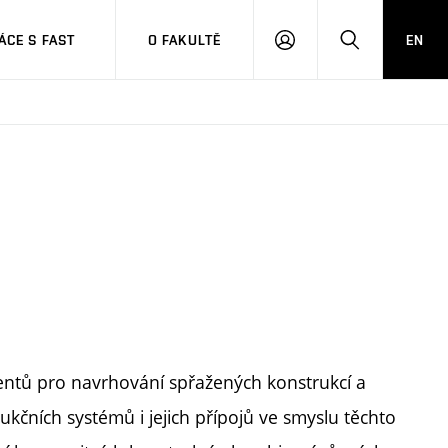
CE S FAST
O FAKULTĚ
EN
PŘIHLÁSIT
HLEDAT
SE
ntů pro navrhování spřažených konstrukcí a
ukčních systémů i jejich přípojů ve smyslu těchto