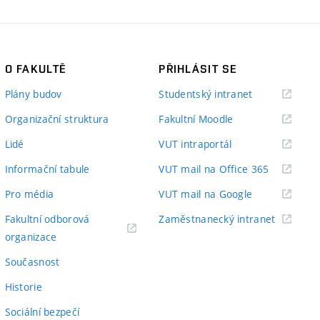
O FAKULTĚ
PŘIHLÁSIT SE
(externí
Plány budov
Studentský intranet
odkaz)
(externí
Organizační struktura
Fakultní Moodle
odkaz)
(externí
Lidé
VUT intraportál
odkaz)
(externí
Informační tabule
VUT mail na Office 365
odkaz)
(externí
Pro média
VUT mail na Google
odkaz)
(externí
Fakultní odborová
Zaměstnanecký intranet
(externí
odkaz)
organizace
odkaz)
Současnost
Historie
Sociální bezpečí