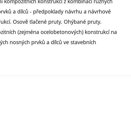
ení kompozitních konstrukcí z kombinací různých
rvků a dílců - předpoklady návrhu a návrhové
kcí. Osově tlačené pruty. Ohýbané pruty.
tních (zejména ocelobetonových) konstrukcí na
ých nosných prvků a dílců ve stavebních