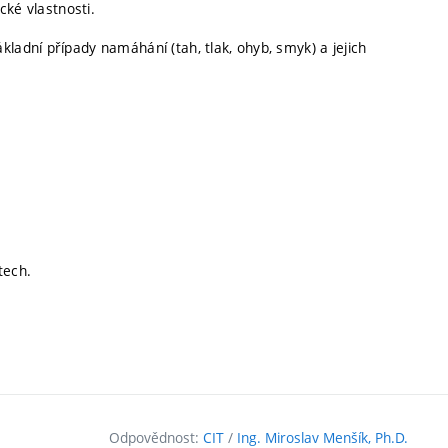
cké vlastnosti.
ladní případy namáhání (tah, tlak, ohyb, smyk) a jejich
tech.
Odpovědnost:
CIT
/
Ing. Miroslav Menšík, Ph.D.