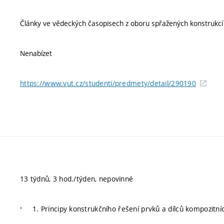
Články ve vědeckých časopisech z oboru spřažených konstrukcí - 
Nenabízet
https://www.vut.cz/studenti/predmety/detail/290190
13 týdnů, 3 hod./týden, nepovinné
1. Principy konstrukčního řešení prvků a dílců kompozitn