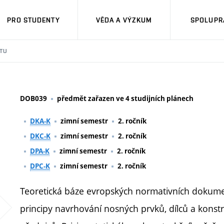
PRO STUDENTY
VĚDA A VÝZKUM
SPOLUPRÁ
TU
DOB039
předmět zařazen ve 4 studijních plánech
DKA-K
zimní semestr
2. ročník
DKC-K
zimní semestr
2. ročník
DPA-K
zimní semestr
2. ročník
DPC-K
zimní semestr
2. ročník
Teoretická báze evropských normativních dokume
principy navrhování nosných prvků, dílců a konstr