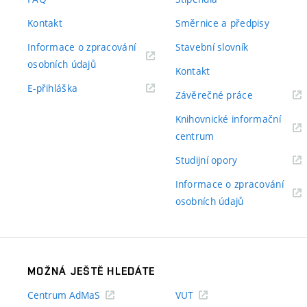
Kontakt
Směrnice a předpisy
Informace o zpracování
Stavební slovník
(externí
osobních údajů
Kontakt
odkaz)
(externí
E-přihláška
(externí
Závěrečné práce
odkaz)
odkaz)
Knihovnické informační
(externí
centrum
odkaz)
(externí
Studijní opory
odkaz)
Informace o zpracování
(externí
osobních údajů
odkaz)
MOŽNÁ JEŠTĚ HLEDÁTE
Centrum AdMaS
VUT