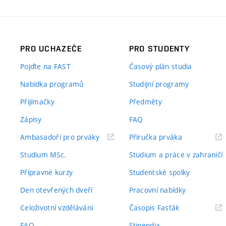
PRO UCHAZEČE
PRO STUDENTY
Pojďte na FAST
Časový plán studia
Nabídka programů
Studijní programy
Přijímačky
Předměty
Zápisy
FAQ
(externí
(externí
Ambasadoři pro prváky
Příručka prváka
odkaz)
odkaz)
Studium MSc.
Studium a práce v zahraničí
Přípravné kurzy
Studentské spolky
Den otevřených dveří
Pracovní nabídky
(externí
Celoživotní vzdělávání
Časopis Fasťák
odkaz)
FAQ
Stipendia