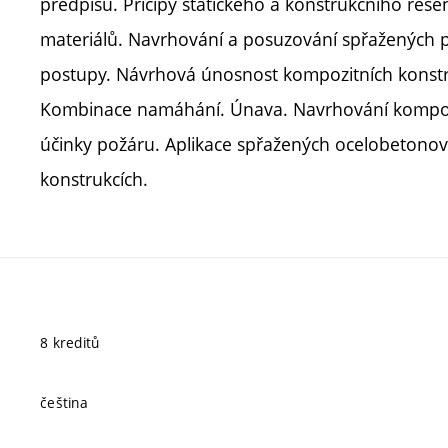
předpisů. Pricipy statického a konstrukčního řeš
materiálů. Navrhování a posuzování spřažených p
postupy. Návrhová únosnost kompozitních konstru
Kombinace namáhání. Únava. Navrhování kompozi
účinky požáru. Aplikace spřažených ocelobetonov
konstrukcích.
8 kreditů
čeština