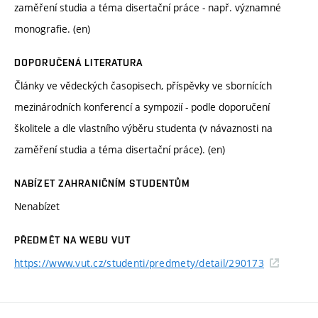
zaměření studia a téma disertační práce - např. významné
monografie. (en)
DOPORUČENÁ LITERATURA
Články ve vědeckých časopisech, příspěvky ve sbornících
mezinárodních konferencí a sympozií - podle doporučení
školitele a dle vlastního výběru studenta (v návaznosti na
zaměření studia a téma disertační práce). (en)
NABÍZET ZAHRANIČNÍM STUDENTŮM
Nenabízet
PŘEDMĚT NA WEBU VUT
https://www.vut.cz/studenti/predmety/detail/290173