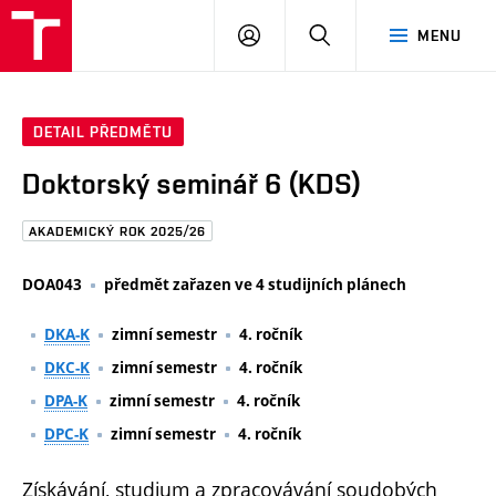
FAST
PŘIHLÁSIT
HLEDAT
MENU
VUT
SE
Brno
DETAIL PŘEDMĚTU
Doktorský seminář 6 (KDS)
AKADEMICKÝ ROK 2025/26
DOA043
předmět zařazen ve 4 studijních plánech
DKA-K
zimní semestr
4. ročník
DKC-K
zimní semestr
4. ročník
DPA-K
zimní semestr
4. ročník
DPC-K
zimní semestr
4. ročník
Získávání, studium a zpracovávání soudobých