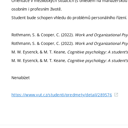
Orientace v mezilidských situacích (s ohledem na manažerskou po
osobním i profesním životě.
Student bude schopen vhledu do problémů personálního řízení.
Rothmann, S. & Cooper, C. (2022).
Work and Organizational Psy
Rothmann, S. & Cooper, C. (2022).
Work and Organizational Psy
M. W. Eysenck, & M. T. Keane,
Cognitive psychology: A student
M. W. Eysenck, & M. T. Keane,
Cognitive psychology: A student
Nenabízet
https://www.vut.cz/studenti/predmety/detail/289576