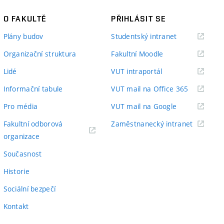
O FAKULTĚ
PŘIHLÁSIT SE
(externí
Plány budov
Studentský intranet
odkaz)
(externí
Organizační struktura
Fakultní Moodle
odkaz)
(externí
Lidé
VUT intraportál
odkaz)
(externí
Informační tabule
VUT mail na Office 365
odkaz)
(externí
Pro média
VUT mail na Google
odkaz)
(externí
Fakultní odborová
Zaměstnanecký intranet
(externí
odkaz)
organizace
odkaz)
Současnost
Historie
Sociální bezpečí
Kontakt