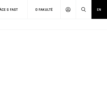
CE S FAST
O FAKULTĚ
EN
PŘIHLÁSIT
HLEDAT
SE