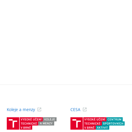
Koleje a menzy
CESA
(externí
(ext
odkaz)
odk