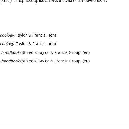
zici), schopnost aplikovat získané znalosti a dovednosti v
chology.
Taylor & Francis. (en)
chology.
Taylor & Francis. (en)
’s handbook
(8th ed.). Taylor & Francis Group. (en)
’s handbook
(8th ed.). Taylor & Francis Group. (en)