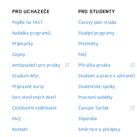
PRO UCHAZEČE
PRO STUDENTY
Pojďte na FAST
Časový plán studia
Nabídka programů
Studijní programy
Přijímačky
Předměty
Zápisy
FAQ
(externí
(externí
Ambasadoři pro prváky
Příručka prváka
odkaz)
odkaz)
Studium MSc.
Studium a práce v zahraničí
Přípravné kurzy
Studentské spolky
Den otevřených dveří
Pracovní nabídky
(externí
Celoživotní vzdělávání
Časopis Fasťák
odkaz)
FAQ
Stipendia
Kontakt
Směrnice a předpisy