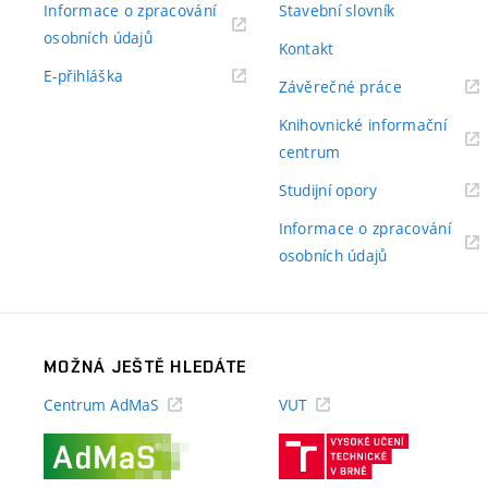
Informace o zpracování
Stavební slovník
(externí
osobních údajů
Kontakt
odkaz)
(externí
E-přihláška
(externí
Závěrečné práce
odkaz)
odkaz)
Knihovnické informační
(externí
centrum
odkaz)
(externí
Studijní opory
odkaz)
Informace o zpracování
(externí
osobních údajů
odkaz)
MOŽNÁ JEŠTĚ HLEDÁTE
Centrum AdMaS
VUT
(externí
(externí
odkaz)
odkaz)