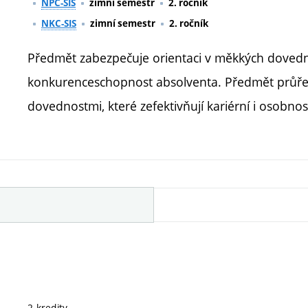
NPC-SIS
zimní semestr
2. ročník
NKC-SIS
zimní semestr
2. ročník
Předmět zabezpečuje orientaci v měkkých dovednos
konkurenceschopnost absolventa. Předmět průře
dovednostmi, které zefektivňují kariérní i osobnos
2 kredity