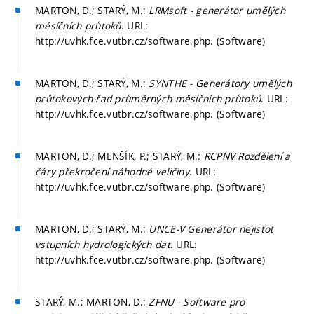
MARTON, D.; STARÝ, M.:
LRMsoft - generátor umělých
měsíčních průtoků
. URL:
http://uvhk.fce.vutbr.cz/software.php. (Software)
MARTON, D.; STARÝ, M.:
SYNTHE - Generátory umělých
průtokových řad průměrných měsíčních průtoků
. URL:
http://uvhk.fce.vutbr.cz/software.php. (Software)
MARTON, D.; MENŠÍK, P.; STARÝ, M.:
RCPNV Rozdělení a
čáry překročení náhodné veličiny
. URL:
http://uvhk.fce.vutbr.cz/software.php. (Software)
MARTON, D.; STARÝ, M.:
UNCE-V Generátor nejistot
vstupních hydrologických dat
. URL:
http://uvhk.fce.vutbr.cz/software.php. (Software)
STARÝ, M.; MARTON, D.:
ZFNU - Software pro