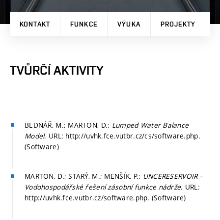
KONTAKT
FUNKCE
VÝUKA
PROJEKTY
P
TVŮRČÍ AKTIVITY
BEDNÁŘ, M.; MARTON, D.:
Lumped Water Balance
Model
. URL: http://uvhk.fce.vutbr.cz/cs/software.php.
(Software)
MARTON, D.; STARÝ, M.; MENŠÍK, P.:
UNCERESERVOIR -
Vodohospodářské řešení zásobní funkce nádrže
. URL:
http://uvhk.fce.vutbr.cz/software.php. (Software)