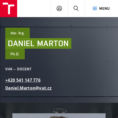
FAST
PŘIHLÁSIT
HLEDAT
MENU
VUT
SE
Brno
doc. Ing.
DANIEL
MARTON
Ph.D.
VHK – DOCENT
+420
541
147
776
Daniel.Marton@vut.cz