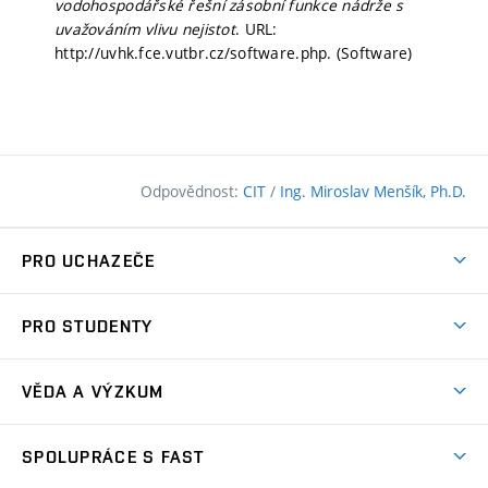
vodohospodářské řešní zásobní funkce nádrže s
uvažováním vlivu nejistot
. URL:
http://uvhk.fce.vutbr.cz/software.php. (Software)
Odpovědnost:
CIT
/
Ing. Miroslav Menšík, Ph.D.
PRO UCHAZEČE
Pojďte na FAST
PRO STUDENTY
Nabídka programů
Časový plán studia
Přijímačky
VĚDA A VÝZKUM
Studijní programy
Zápisy
Úspěchy
Předměty
SPOLUPRÁCE S FAST
(externí
Ambasadoři pro prváky
Licence a patenty
odkaz)
FAQ