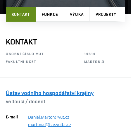
KONTAKT
FUNKCE
VÝUKA
PROJEKTY
P
KONTAKT
OSOBNÍ ČÍSLO VUT
14614
FAKULTNÍ ÚČET
MARTON.D
Ústav vodního hospodářství krajiny
vedoucí /
docent
E-mail
Daniel.Marton@vut.cz
marton.d@fce.vutbr.cz