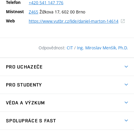
Telefon
+420
541
147
776
Místnost
Z465
Žižkova 17, 602 00 Brno
(externí
Web
https://www.vutbr.cz/lide/daniel-marton-14614
odkaz)
Odpovědnost:
CIT
/
Ing. Miroslav Menšík, Ph.D.
PRO UCHAZEČE
Pojďte na FAST
PRO STUDENTY
Nabídka programů
Časový plán studia
Přijímačky
VĚDA A VÝZKUM
Studijní programy
Zápisy
Úspěchy
Předměty
SPOLUPRÁCE S FAST
(externí
Ambasadoři pro prváky
Licence a patenty
odkaz)
FAQ
Studium MSc.
Firemní spolupráce