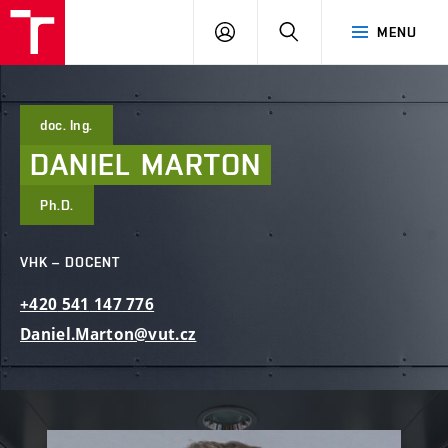
FAST
PŘIHLÁSIT
HLEDAT
MENU
VUT
SE
Brno
doc. Ing.
DANIEL
MARTON
Ph.D.
VHK – DOCENT
+420
541
147
776
Daniel.Marton@vut.cz