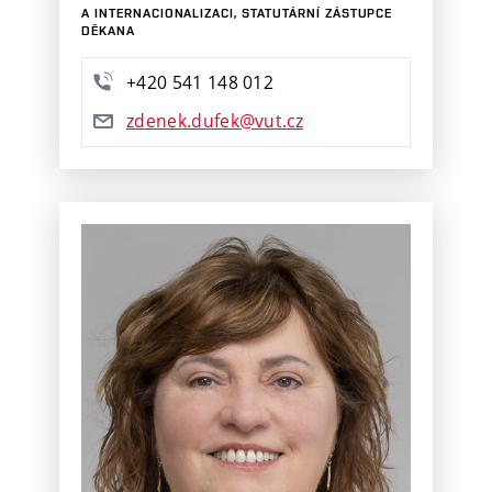
A INTERNACIONALIZACI, STATUTÁRNÍ ZÁSTUPCE
DĚKANA
+420
541
148
012
zdenek.dufek@vut.cz