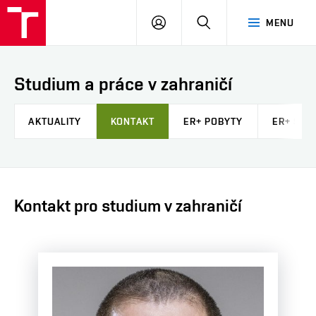
FAST
PŘIHLÁSIT
HLEDAT
MENU
VUT
SE
Brno
Studium a práce v zahraničí
AKTUALITY
KONTAKT
ER+ POBYTY
ER+ STÁ
Kontakt pro studium v zahraničí