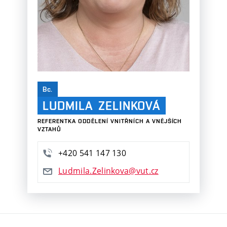
Bc.
LUDMILA
ZELINKOVÁ
REFERENTKA ODDĚLENÍ VNITŘNÍCH A VNĚJŠÍCH
VZTAHŮ
+420
541
147
130
Ludmila.Zelinkova@vut.cz