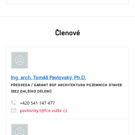
Členové
Ing. arch. Tomáš Pavlovský, Ph.D.
PŘEDSEDA / GARANT BSP ARCHITEKTURA POZEMNÍCH STAVEB
(BEZ DALŠÍHO DĚLENÍ)
+420
541
147
477
pavlovsky.t@fce.vutbr.cz