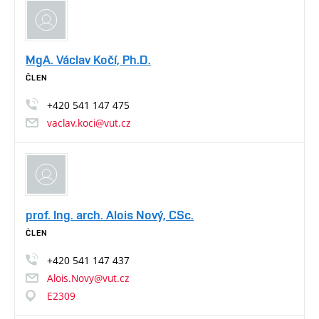
MgA. Václav Kočí, Ph.D.
ČLEN
+420
541
147
475
vaclav.koci@vut.cz
prof. Ing. arch. Alois Nový, CSc.
ČLEN
+420
541
147
437
Alois.Novy@vut.cz
E2309