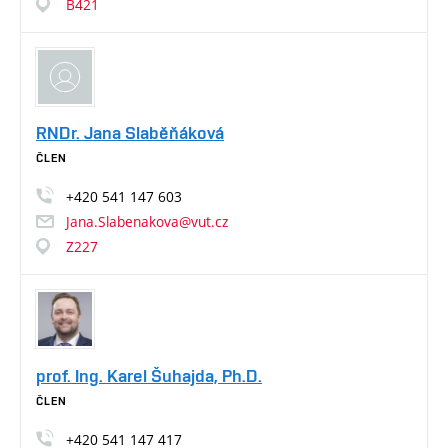
B421
RNDr. Jana Slaběňáková
ČLEN
+420
541
147
603
Jana.Slabenakova@vut.cz
Z227
prof. Ing. Karel Šuhajda, Ph.D.
ČLEN
+420
541
147
417