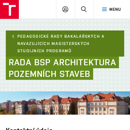
FAST
PŘIHLÁSIT
HLEDAT
MENU
VUT
SE
Brno
PEDAGOGICKÉ RADY BAKALÁŘSKÝCH A
NAVAZUJÍCÍCH MAGISTERSKÝCH
STUDIJNÍCH PROGRAMŮ
RADA
BSP
ARCHITEKTURA
POZEMNÍCH
STAVEB