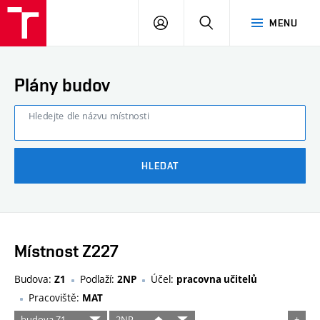
FAST
PŘIHLÁSIT
HLEDAT
MENU
VUT
SE
Brno
Plány budov
Hledejte dle názvu místnosti
HLEDAT
Místnost Z227
Budova:
Podlaží:
Účel:
Z1
2NP
pracovna učitelů
Pracoviště:
MAT