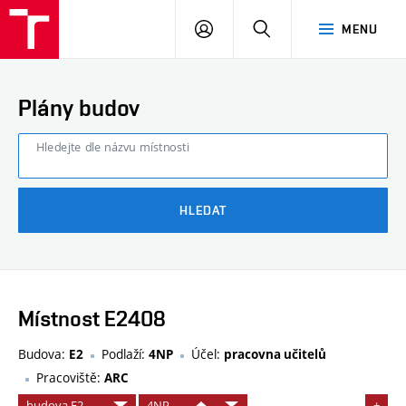
FAST
PŘIHLÁSIT
HLEDAT
MENU
VUT
SE
Brno
Plány budov
Hledejte dle názvu místnosti
HLEDAT
Místnost E2408
Budova:
Podlaží:
Účel:
E2
4NP
pracovna učitelů
Pracoviště:
ARC