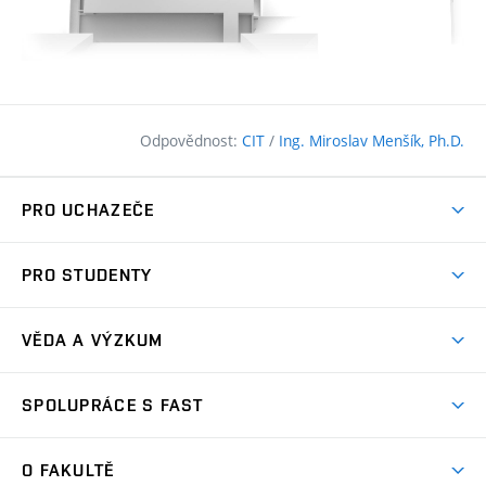
Odpovědnost:
CIT
/
Ing. Miroslav Menšík, Ph.D.
PRO UCHAZEČE
Pojďte na FAST
PRO STUDENTY
Nabídka programů
Časový plán studia
Přijímačky
VĚDA A VÝZKUM
Studijní programy
Zápisy
Úspěchy
Předměty
SPOLUPRÁCE S FAST
(externí
Ambasadoři pro prváky
Licence a patenty
odkaz)
FAQ
Studium MSc.
Firemní spolupráce
Centra výzkumu
O FAKULTĚ
(externí
Příručka prváka
Přípravné kurzy