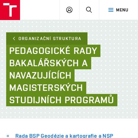
FAST
PŘIHLÁSIT
HLEDAT
MENU
VUT
SE
Brno
ORGANIZAČNÍ STRUKTURA
PEDAGOGICKÉ
RADY
BAKALÁŘSKÝCH
A
NAVAZUJÍCÍCH
MAGISTERSKÝCH
STUDIJNÍCH
PROGRAMŮ
Rada BSP Geodézie a kartografie a NSP