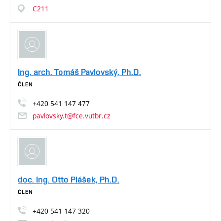
C211
Ing. arch. Tomáš Pavlovský, Ph.D.
ČLEN
+420
541
147
477
pavlovsky.t@fce.vutbr.cz
doc. Ing. Otto Plášek, Ph.D.
ČLEN
+420
541
147
320