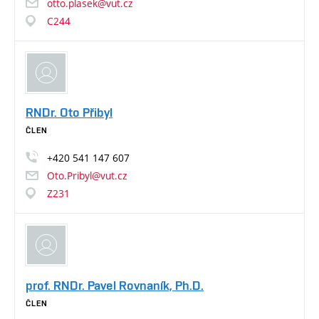
otto.plasek@vut.cz
C244
RNDr. Oto Přibyl
ČLEN
+420
541
147
607
Oto.Pribyl@vut.cz
Z231
prof. RNDr. Pavel Rovnaník, Ph.D.
ČLEN