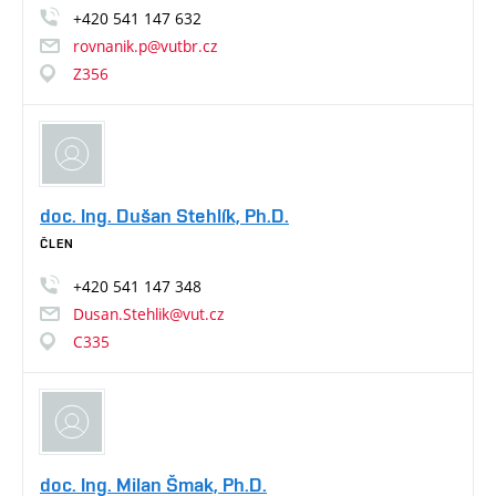
+420
541
147
632
rovnanik.p@vutbr.cz
Z356
doc. Ing. Dušan Stehlík, Ph.D.
ČLEN
+420
541
147
348
Dusan.Stehlik@vut.cz
C335
doc. Ing. Milan Šmak, Ph.D.