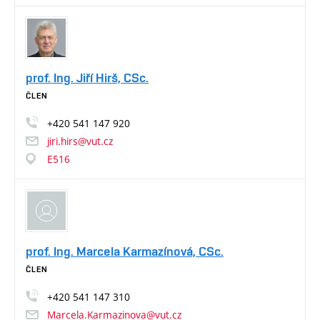
prof. Ing. Jiří Hirš, CSc.
ČLEN
+420
541
147
920
jiri.hirs@vut.cz
E516
prof. Ing. Marcela Karmazínová, CSc.
ČLEN
+420
541
147
310
Marcela.Karmazinova@vut.cz