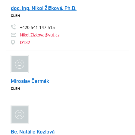
doc. Ing. Nikol Žižková, Ph.D.
ČLEN
+420
541
147
515
Nikol.Zizkova@vut.cz
D132
Miroslav Čermák
ČLEN
Bc. Natálie Kozlová