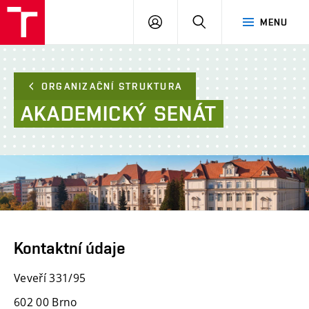
FAST
PŘIHLÁSIT
HLEDAT
MENU
VUT
SE
Brno
ORGANIZAČNÍ STRUKTURA
AKADEMICKÝ
SENÁT
Kontaktní údaje
Veveří 331/95
602 00 Brno