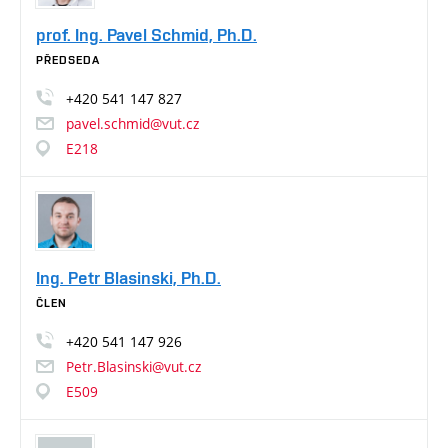
prof. Ing. Pavel Schmid, Ph.D.
PŘEDSEDA
+420
541
147
827
pavel.schmid@vut.cz
E218
Ing. Petr Blasinski, Ph.D.
ČLEN
+420
541
147
926
Petr.Blasinski@vut.cz
E509