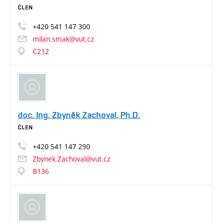
ČLEN
+420
541
147
300
milan.smak@vut.cz
C212
doc. Ing. Zbyněk Zachoval, Ph.D.
ČLEN
+420
541
147
290
Zbynek.Zachoval@vut.cz
B136