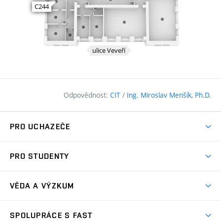
Odpovědnost:
CIT
/
Ing. Miroslav Menšík, Ph.D.
PRO UCHAZEČE
Pojďte na FAST
PRO STUDENTY
Nabídka programů
Časový plán studia
Přijímačky
VĚDA A VÝZKUM
Studijní programy
Zápisy
Úspěchy
Předměty
SPOLUPRÁCE S FAST
(externí
Ambasadoři pro prváky