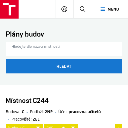
FAST
PŘIHLÁSIT
HLEDAT
MENU
VUT
SE
Brno
Plány budov
Hledejte dle názvu místnosti
HLEDAT
Místnost C244
Budova:
Podlaží:
Účel:
C
2NP
pracovna učitelů
Pracoviště:
ZEL