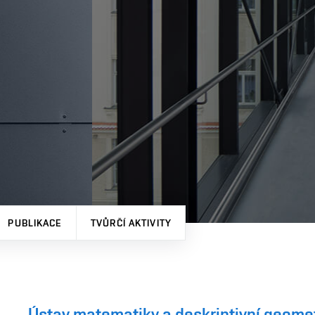
PUBLIKACE
TVŮRČÍ AKTIVITY
Ústav matematiky a deskriptivní geome