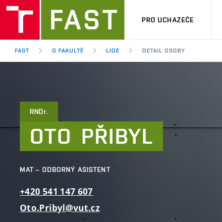
PRO UCHAZEČE
FAST
O FAKULTĚ
LIDÉ
DETAIL OSOBY
RNDr.
OTO
PŘIBYL
MAT – ODBORNÝ ASISTENT
+420
541
147
607
Oto.Pribyl@vut.cz