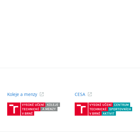
Koleje a menzy
CESA
(externí
(ext
odkaz)
odk