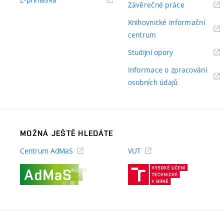
(externí
Závěrečné práce
odkaz)
odkaz)
Knihovnické informační
(externí
centrum
odkaz)
(externí
Studijní opory
odkaz)
Informace o zpracování
(externí
osobních údajů
odkaz)
MOŽNÁ JEŠTĚ HLEDÁTE
Centrum AdMaS
VUT
(externí
(externí
odkaz)
odkaz)