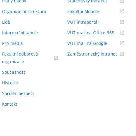
(externí
Plány budov
Studentský intranet
odkaz)
(externí
Organizační struktura
Fakultní Moodle
odkaz)
(externí
Lidé
VUT intraportál
odkaz)
(externí
Informační tabule
VUT mail na Office 365
odkaz)
(externí
Pro média
VUT mail na Google
odkaz)
(externí
Fakultní odborová
Zaměstnanecký intranet
(externí
odkaz)
organizace
odkaz)
Současnost
Historie
Sociální bezpečí
Kontakt