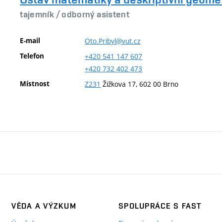
tajemník /
odborný asistent
E-mail
Oto.Pribyl@vut.cz
Telefon
+420
541
147
607
+420
732
402
473
Místnost
Z231
Žižkova 17, 602 00 Brno
VĚDA A VÝZKUM
SPOLUPRÁCE S FAST