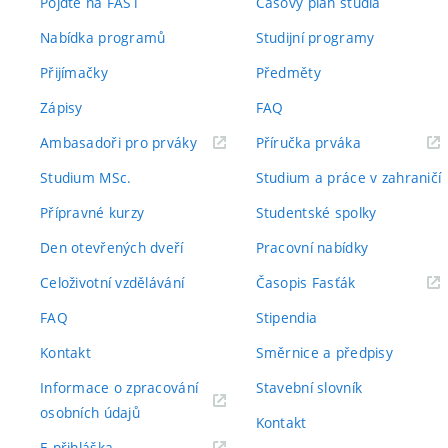
Pojďte na FAST
Časový plán studia
Nabídka programů
Studijní programy
Přijímačky
Předměty
Zápisy
FAQ
(externí
(externí
Ambasadoři pro prváky
Příručka prváka
odkaz)
odkaz)
Studium MSc.
Studium a práce v zahraničí
Přípravné kurzy
Studentské spolky
Den otevřených dveří
Pracovní nabídky
(externí
Celoživotní vzdělávání
Časopis Fasťák
odkaz)
FAQ
Stipendia
Kontakt
Směrnice a předpisy
Informace o zpracování
Stavební slovník
(externí
osobních údajů
Kontakt
odkaz)
(externí
E-přihláška