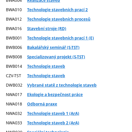
BWA004
Realizace staveb
BWA010
Technologie stavebních prací 2
BWA012
Technologie stavebních procesů
BWA016
Stavební stroje (RD)
BWB001
Technologie stavebních prací 1 (E)
BWB006
Bakalářský seminář (S-TST)
BWB008
Specializovaný projekt (S-TST)
BWB014
Technologie staveb
CZV-TST
Technologie staveb
DWB032
Vybrané statě z technologie staveb
NWA017
Ekologie a bezpečnost práce
NWA018
Odborná praxe
NWA032
Technologie staveb 1 (ArA)
NWA033
Technologie staveb 2 (ArA)