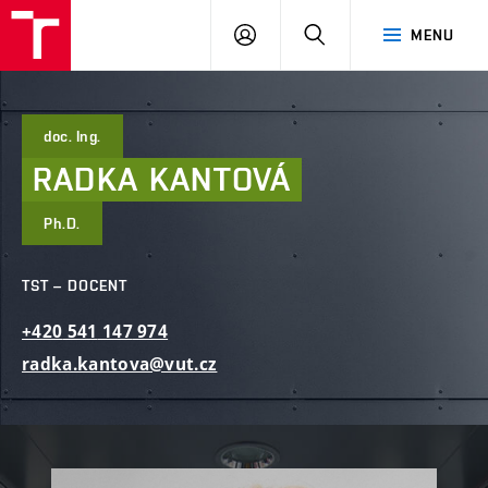
FAST
PŘIHLÁSIT
HLEDAT
MENU
VUT
SE
Brno
doc. Ing.
RADKA
KANTOVÁ
Ph.D.
TST – DOCENT
+420
541
147
974
radka.kantova@vut.cz