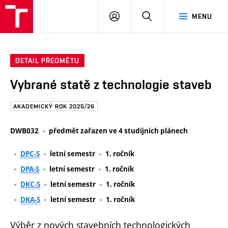
FAST
PŘIHLÁSIT
HLEDAT
MENU
VUT
SE
Brno
DETAIL PŘEDMĚTU
Vybrané statě z technologie staveb
AKADEMICKÝ ROK 2025/26
DWB032
předmět zařazen ve 4 studijních plánech
DPC-S
letní semestr
1. ročník
DPA-S
letní semestr
1. ročník
DKC-S
letní semestr
1. ročník
DKA-S
letní semestr
1. ročník
Výběr z nových stavebních technologických