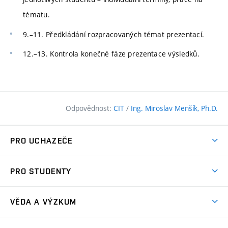
tématu.
9.–11. Předkládání rozpracovaných témat prezentací.
12.–13. Kontrola konečné fáze prezentace výsledků.
Odpovědnost:
CIT
/
Ing. Miroslav Menšík, Ph.D.
PRO UCHAZEČE
Pojďte na FAST
PRO STUDENTY
Nabídka programů
Časový plán studia
Přijímačky
VĚDA A VÝZKUM
Studijní programy
Zápisy
Úspěchy