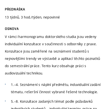
PŘEDNÁŠKA
13 týdnů, 3 hod./týden, nepovinné
OSNOVA
V rámci harmonogramu doktorského studia jsou vedeny
individuální konzultace v součinnosti s odborníky z praxe.
Konzultace jsou zaměřené na seznámení studentů s
nejnovějšími trendy ve výstavbě a aplikací těchto poznatků
do semestrální práce. Tento kurz obsahuje práci s
audiovizuální technikou.
1.–4. Seznámení s náplní předmětu, induviduální zadání
tématu, rešeršní činnost vybrané řešené technologie.
5.–8. Konzultace zadaných témat podle požadavků
jednotlivých studentů – individuální termíny, práce na