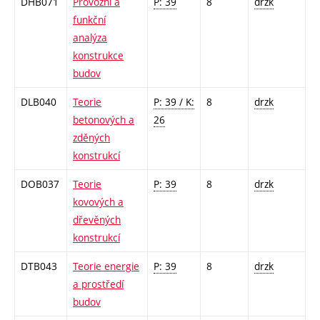
DHB071
Provozní a
P: 39
8
drzk
funkční
analýza
konstrukce
budov
DLB040
Teorie
P: 39 / K:
8
drzk
betonových a
26
zděných
konstrukcí
DOB037
Teorie
P: 39
8
drzk
kovových a
dřevěných
konstrukcí
DTB043
Teorie energie
P: 39
8
drzk
a prostředí
budov