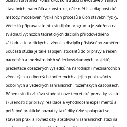
oblasti stavebních konstrukcí, konstrukcí dřevostaveb, sanace
stavebních materiálů a konstrukcí, dále měřící a diagnostické
metody, modelování fyzikálních procesů a úloh stavební fyziky.
Vědecká příprava v tomto studijním programu je založena na
zvládnutí výchozích teoretických disciplín přírodovědného
základu a teoretických a vědních disciplín příslušného zaměření.
Součástí studia je také zapojení studentů do přípravy a řešení
národních a mezinárodních vědeckovýzkumných projektů,
prezentace dosažených výsledků na národních i mezinárodních
vědeckých a odborných konferencích a jejich publikování v
odborných a vědeckých zahraničních i tuzemských časopisech.
Během studia získává student nové teoretické poznatky, vlastní
zkušenosti z přípravy, realizace a vyhodnocení experimentů a
potřebné praktické poznatky také díky úzké spolupráci se
stavební praxí a rovněž díky absolvování zahraničních stáží na