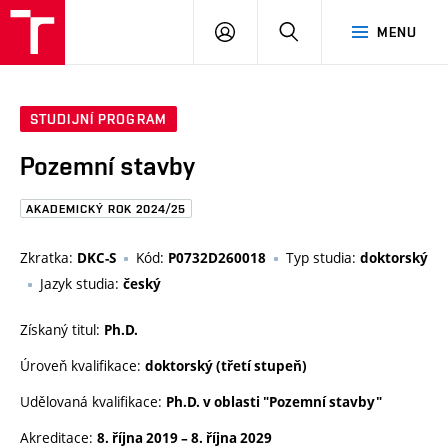
FAST
PŘIHLÁSIT
HLEDAT
MENU
VUT
SE
Brno
STUDIJNÍ PROGRAM
Pozemní stavby
AKADEMICKÝ ROK 2024/25
Zkratka:
Kód:
Typ studia:
DKC-S
P0732D260018
doktorský
Jazyk studia:
český
Získaný titul:
Ph.D.
Úroveň kvalifikace:
doktorský (třetí stupeň)
Udělovaná kvalifikace:
Ph.D. v oblasti "Pozemní stavby"
Akreditace:
8. října 2019
–
8. října 2029