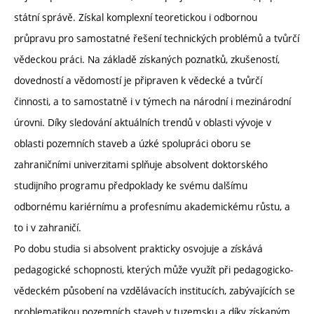
státní správě. Získal komplexní teoretickou i odbornou
průpravu pro samostatné řešení technických problémů a tvůrčí
vědeckou práci. Na základě získaných poznatků, zkušeností,
dovedností a vědomostí je připraven k vědecké a tvůrčí
činnosti, a to samostatně i v týmech na národní i mezinárodní
úrovni. Díky sledování aktuálních trendů v oblasti vývoje v
oblasti pozemních staveb a úzké spolupráci oboru se
zahraničními univerzitami splňuje absolvent doktorského
studijního programu předpoklady ke svému dalšímu
odbornému kariérnímu a profesnímu akademickému růstu, a
to i v zahraničí.
Po dobu studia si absolvent prakticky osvojuje a získává
pedagogické schopnosti, kterých může využít při pedagogicko-
vědeckém působení na vzdělávacích institucích, zabývajících se
problematikou pozemních staveb v tuzemsku a díky získaným