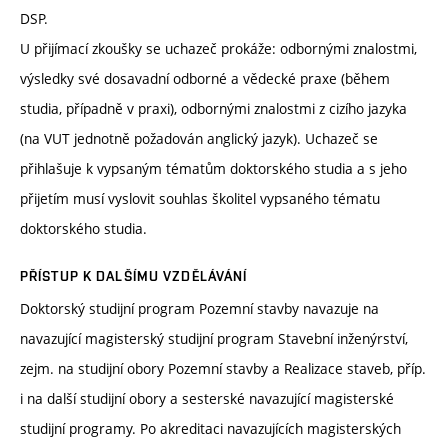
DSP.
U přijímací zkoušky se uchazeč prokáže: odbornými znalostmi,
výsledky své dosavadní odborné a vědecké praxe (během
studia, případně v praxi), odbornými znalostmi z cizího jazyka
(na VUT jednotně požadován anglický jazyk). Uchazeč se
přihlašuje k vypsaným tématům doktorského studia a s jeho
přijetím musí vyslovit souhlas školitel vypsaného tématu
doktorského studia.
PŘÍSTUP K DALŠÍMU VZDĚLÁVÁNÍ
Doktorský studijní program Pozemní stavby navazuje na
navazující magisterský studijní program Stavební inženýrství,
zejm. na studijní obory Pozemní stavby a Realizace staveb, příp.
i na další studijní obory a sesterské navazující magisterské
studijní programy. Po akreditaci navazujících magisterských