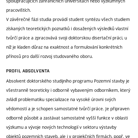
spolupracujících zahraničních universitách nebo výzkumných
pracovištích.
V závěrečné fázi studia provádí student syntézu všech studiem
získaných teoretických poznatků i dosažených výsledků vlastní
tvůrčí práce a zpracovává svoji doktorskou disertační práci, u
níž je kladen důraz na exaktnost a formulování konkrétních
přínosů pro další rozvoj studovaného oboru.
PROFIL ABSOLVENTA
Absolvent doktorského studijního programu Pozemní stavby je
všestranně teoreticky i odborně vybaveným odborníkem, který
zvládl problematiku specializace na vysoké úrovni svých
vědomostí a je schopen samostatné tvůrčí práce. Je připraven
odborně působit a zastávat samostatné vyšší funkce v oblasti
výzkumu a vývoje nových technologií v sektoru výstavby
objektů pozemních staveb, ale i v projekčních firmách, popř. ve