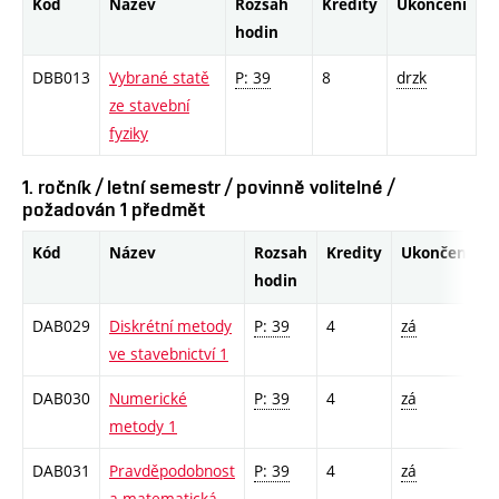
Kód
Název
Rozsah
Kredity
Ukončení
hodin
DBB013
Vybrané statě
P: 39
8
drzk
ze stavební
fyziky
1. ročník / letní semestr / povinně volitelné /
požadován 1 předmět
Kód
Název
Rozsah
Kredity
Ukončení
hodin
DAB029
Diskrétní metody
P: 39
4
zá
ve stavebnictví 1
DAB030
Numerické
P: 39
4
zá
metody 1
DAB031
Pravděpodobnost
P: 39
4
zá
a matematická