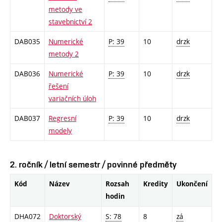
metody ve
stavebnictví 2
DAB035
Numerické
P: 39
10
drzk
metody 2
DAB036
Numerické
P: 39
10
drzk
řešení
variačních úloh
DAB037
Regresní
P: 39
10
drzk
modely
2. ročník / letní semestr / povinné předměty
Kód
Název
Rozsah
Kredity
Ukončení
hodin
DHA072
Doktorský
S: 78
8
zá