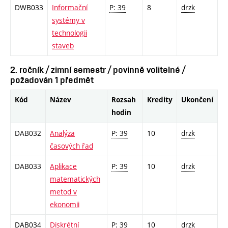
DWB033
Informační
P: 39
8
drzk
systémy v
technologii
staveb
2. ročník / zimní semestr / povinně volitelné /
požadován 1 předmět
Kód
Název
Rozsah
Kredity
Ukončení
hodin
DAB032
Analýza
P: 39
10
drzk
časových řad
DAB033
Aplikace
P: 39
10
drzk
matematických
metod v
ekonomii
DAB034
Diskrétní
P: 39
10
drzk