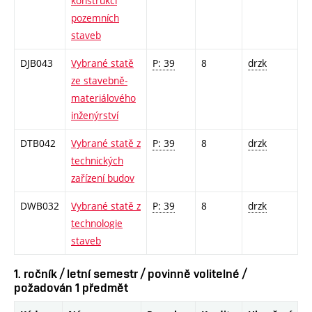
konstrukcí
pozemních
staveb
DJB043
Vybrané statě
P: 39
8
drzk
ze stavebně-
materiálového
inženýrství
DTB042
Vybrané statě z
P: 39
8
drzk
technických
zařízení budov
DWB032
Vybrané statě z
P: 39
8
drzk
technologie
staveb
1. ročník / letní semestr / povinně volitelné /
požadován 1 předmět