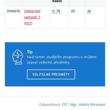
hodin
DHA076
Doktorský
S: 78
20
zá
seminář 7
(PST)
Tip
Nad rámec studijního programu si můžete
zapsat volitelné předměty.
VOLITELNÉ PŘEDMĚTY
Odpovědnost:
CIT
/
Mgr. Almíra Pitronová