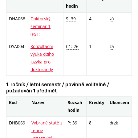
hodin
DHA068
Doktorský
S: 39
4
zá
seminář 1
(PST)
DYA004
Konzultační
C1: 26
1
zá
výuka cizího
jazyka pro
doktorandy
1. ročník / letní semestr / povinně volitelné /
požadován 1 předmět
Kód
Název
Rozsah
Kredity
Ukončení
hodin
DHB069
Vybrané statě z
P: 39
8
drzk
teorie