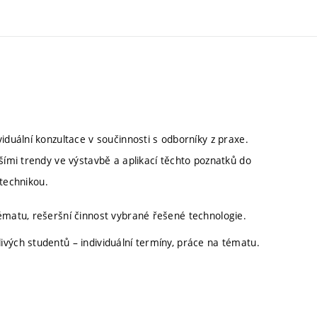
uální konzultace v součinnosti s odborníky z praxe.
ími trendy ve výstavbě a aplikací těchto poznatků do
 technikou.
ématu, rešeršní činnost vybrané řešené technologie.
vých studentů – individuální termíny, práce na tématu.