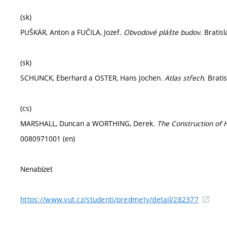
(sk)
PUŠKÁR, Anton a FUČILA, Jozef.
Obvodové plášte budov
. Bratis
(sk)
SCHUNCK, Eberhard a OSTER, Hans Jochen.
Atlas střech
. Brati
(cs)
MARSHALL, Duncan a WORTHING, Derek.
The Construction of 
0080971001 (en)
Nenabízet
https://www.vut.cz/studenti/predmety/detail/282377