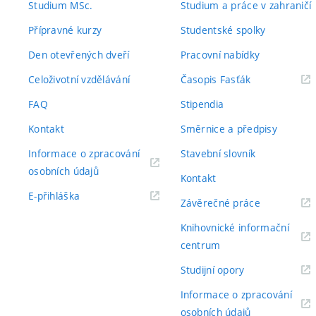
Studium MSc.
Studium a práce v zahraničí
Přípravné kurzy
Studentské spolky
Den otevřených dveří
Pracovní nabídky
(externí
Celoživotní vzdělávání
Časopis Fasťák
odkaz)
FAQ
Stipendia
Kontakt
Směrnice a předpisy
Informace o zpracování
Stavební slovník
(externí
osobních údajů
Kontakt
odkaz)
(externí
E-přihláška
(externí
Závěrečné práce
odkaz)
odkaz)
Knihovnické informační
(externí
centrum
odkaz)
(externí
Studijní opory
odkaz)
Informace o zpracování
(externí
osobních údajů