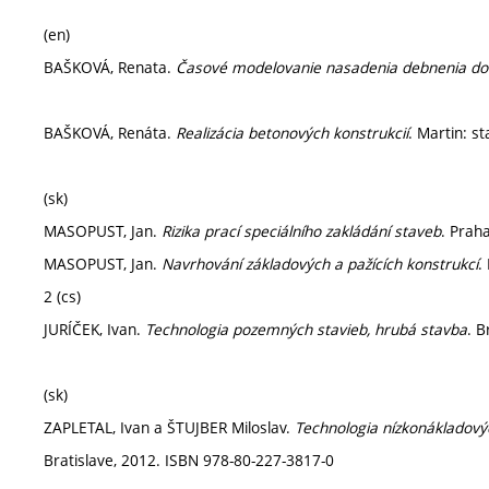
(en)
BAŠKOVÁ, Renata.
Časové modelovanie nasadenia debnenia do
BAŠKOVÁ, Renáta.
Realizácia betonových konstrukcií
. Martin: s
(sk)
MASOPUST, Jan.
Rizika prací speciálního zakládání staveb
. Prah
MASOPUST, Jan.
Navrhování základových a pažících konstrukcí
.
2 (cs)
JURÍČEK, Ivan.
Technologia pozemných stavieb, hrubá stavba
. B
(sk)
ZAPLETAL, Ivan a ŠTUJBER Miloslav.
Technologia nízkonákladov
Bratislave, 2012. ISBN 978-80-227-3817-0