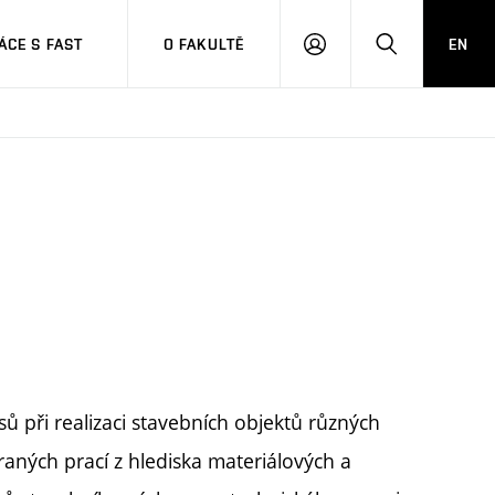
CE S FAST
O FAKULTĚ
EN
PŘIHLÁSIT
HLEDAT
SE
ů při realizaci stavebních objektů různých
raných prací z hlediska materiálových a