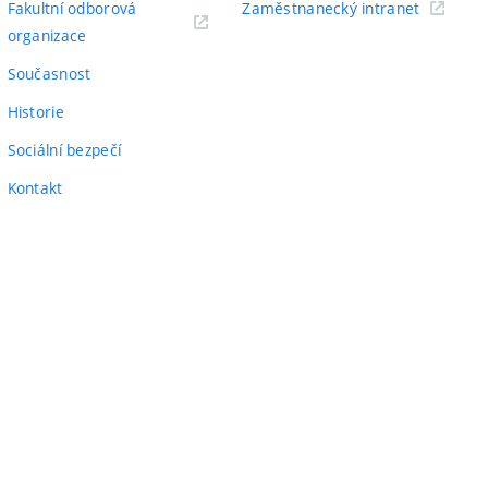
(externí
Fakultní odborová
Zaměstnanecký intranet
(externí
odkaz)
organizace
odkaz)
Současnost
Historie
Sociální bezpečí
Kontakt