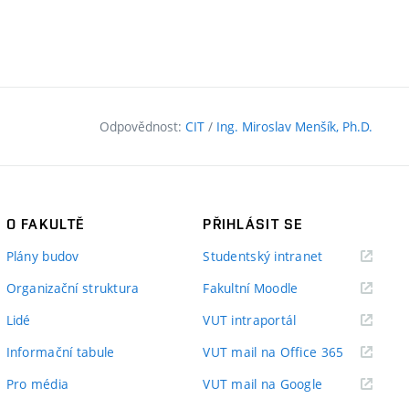
Odpovědnost:
CIT
/
Ing. Miroslav Menšík, Ph.D.
O FAKULTĚ
PŘIHLÁSIT SE
(externí
Plány budov
Studentský intranet
odkaz)
(externí
Organizační struktura
Fakultní Moodle
odkaz)
(externí
Lidé
VUT intraportál
odkaz)
(externí
Informační tabule
VUT mail na Office 365
odkaz)
(externí
Pro média
VUT mail na Google
odkaz)