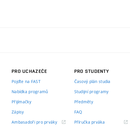
PRO UCHAZEČE
PRO STUDENTY
Pojďte na FAST
Časový plán studia
Nabídka programů
Studijní programy
Přijímačky
Předměty
Zápisy
FAQ
(externí
(externí
Ambasadoři pro prváky
Příručka prváka
odkaz)
odkaz)