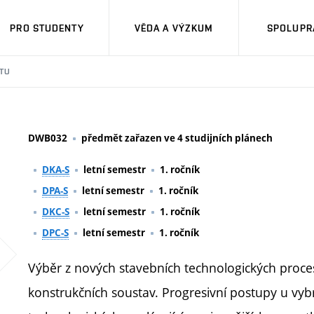
PRO STUDENTY
VĚDA A VÝZKUM
SPOLUPRÁ
TU
DWB032
předmět zařazen ve 4 studijních plánech
DKA-S
letní semestr
1. ročník
DPA-S
letní semestr
1. ročník
DKC-S
letní semestr
1. ročník
DPC-S
letní semestr
1. ročník
Výběr z nových stavebních technologických proces
konstrukčních soustav. Progresivní postupy u vyb