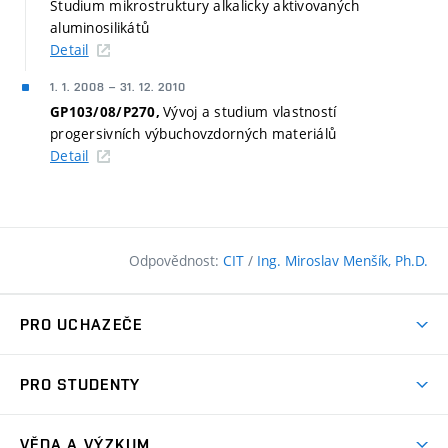
Studium mikrostruktury alkalicky aktivovaných
aluminosilikátů
Detail
1. 1. 2008
–
31. 12. 2010
Vývoj a studium vlastností
GP103/08/P270,
progersivních výbuchovzdorných materiálů
Detail
Odpovědnost:
CIT
/
Ing. Miroslav Menšík, Ph.D.
PRO UCHAZEČE
Pojďte na FAST
PRO STUDENTY
Nabídka programů
Časový plán studia
Přijímačky
VĚDA A VÝZKUM