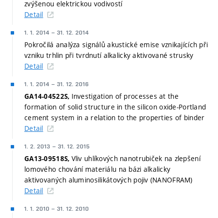
zvýšenou elektrickou vodivostí
Detail
1. 1. 2014
–
31. 12. 2014
Pokročilá analýza signálů akustické emise vznikajících při
vzniku trhlin při tvrdnutí alkalicky aktivované strusky
Detail
1. 1. 2014
–
31. 12. 2016
Investigation of processes at the
GA14-04522S,
formation of solid structure in the silicon oxide-Portland
cement system in a relation to the properties of binder
Detail
1. 2. 2013
–
31. 12. 2015
Vliv uhlíkových nanotrubiček na zlepšení
GA13-09518S,
lomového chování materiálu na bázi alkalicky
aktivovaných aluminosilikátových pojiv (NANOFRAM)
Detail
1. 1. 2010
–
31. 12. 2010