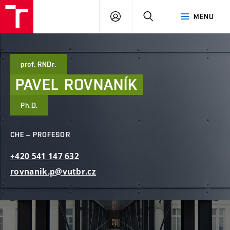
FAST
PŘIHLÁSIT
HLEDAT
MENU
VUT
SE
Brno
prof. RNDr.
PAVEL
ROVNANÍK
Ph.D.
CHE – PROFESOR
+420
541
147
632
rovnanik.p@vutbr.cz