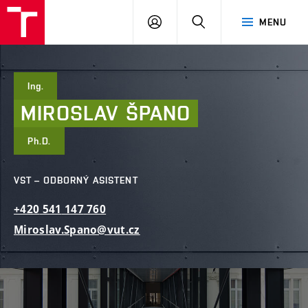
FAST
PŘIHLÁSIT
HLEDAT
MENU
VUT
SE
Brno
Ing.
MIROSLAV
ŠPANO
Ph.D.
VST – ODBORNÝ ASISTENT
+420
541
147
760
Miroslav.Spano@vut.cz