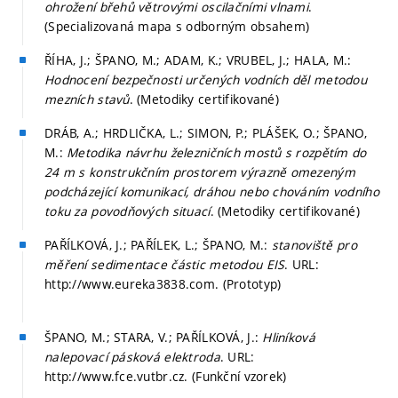
ohrožení břehů větrovými oscilačními vlnami
.
(Specializovaná mapa s odborným obsahem)
ŘÍHA, J.; ŠPANO, M.; ADAM, K.; VRUBEL, J.; HALA, M.:
Hodnocení bezpečnosti určených vodních děl metodou
mezních stavů
. (Metodiky certifikované)
DRÁB, A.; HRDLIČKA, L.; SIMON, P.; PLÁŠEK, O.; ŠPANO,
M.:
Metodika návrhu železničních mostů s rozpětím do
24 m s konstrukčním prostorem výrazně omezeným
podcházející komunikací, dráhou nebo chováním vodního
toku za povodňových situací
. (Metodiky certifikované)
PAŘÍLKOVÁ, J.; PAŘÍLEK, L.; ŠPANO, M.:
stanoviště pro
měření sedimentace částic metodou EIS
. URL:
http://www.eureka3838.com. (Prototyp)
ŠPANO, M.; STARA, V.; PAŘÍLKOVÁ, J.:
Hliníková
nalepovací pásková elektroda
. URL:
http://www.fce.vutbr.cz. (Funkční vzorek)