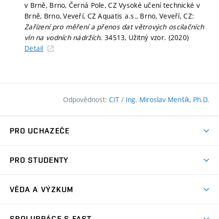
v Brně, Brno, Černá Pole, CZ Vysoké učení technické v
Brně, Brno, Veveří, CZ Aquatis a.s., Brno, Veveří, CZ:
Zařízení pro měření a přenos dat větrových oscilačních
vln na vodních nádržích
. 34513, Užitný vzor. (2020)
Detail
Odpovědnost:
CIT
/
Ing. Miroslav Menšík, Ph.D.
PRO UCHAZEČE
Pojďte na FAST
PRO STUDENTY
Nabídka programů
Časový plán studia
Přijímačky
VĚDA A VÝZKUM
Studijní programy
Zápisy
Úspěchy
Předměty
SPOLUPRÁCE S FAST