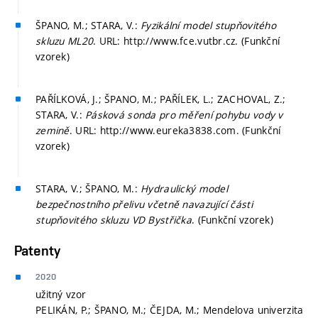
ŠPANO, M.; STARA, V.:
Fyzikální model stupňovitého
skluzu ML20
. URL: http://www.fce.vutbr.cz. (Funkční
vzorek)
PAŘÍLKOVÁ, J.; ŠPANO, M.; PAŘÍLEK, L.; ZACHOVAL, Z.;
STARA, V.:
Pásková sonda pro měření pohybu vody v
zemině
. URL: http://www.eureka3838.com. (Funkční
vzorek)
STARA, V.; ŠPANO, M.:
Hydraulický model
bezpečnostního přelivu včetně navazující části
stupňovitého skluzu VD Bystřička
. (Funkční vzorek)
Patenty
2020
užitný vzor
PELIKÁN, P.; ŠPANO, M.; ČEJDA, M.; Mendelova univerzita