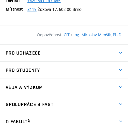
Telefon
+420
541
147
656
Místnost
Z119
Žižkova 17, 602 00 Brno
Odpovědnost:
CIT
/
Ing. Miroslav Menšík, Ph.D.
PRO UCHAZEČE
Pojďte na FAST
PRO STUDENTY
Nabídka programů
Časový plán studia
Přijímačky
VĚDA A VÝZKUM
Studijní programy
Zápisy
Úspěchy
Předměty
SPOLUPRÁCE S FAST
(externí
Ambasadoři pro prváky
Licence a patenty
odkaz)
FAQ
Studium MSc.
Firemní spolupráce
Centra výzkumu
O FAKULTĚ
(externí
Příručka prváka
Přípravné kurzy
Zahraniční spolupráce