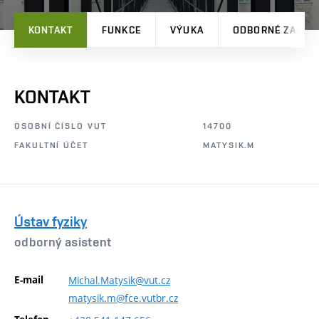
KONTAKT
FUNKCE
VÝUKA
ODBORNÉ ZAMĚŘ
KONTAKT
OSOBNÍ ČÍSLO VUT
14700
FAKULTNÍ ÚČET
MATYSIK.M
Ústav fyziky
odborný asistent
E-mail
Michal.Matysik@vut.cz
matysik.m@fce.vutbr.cz