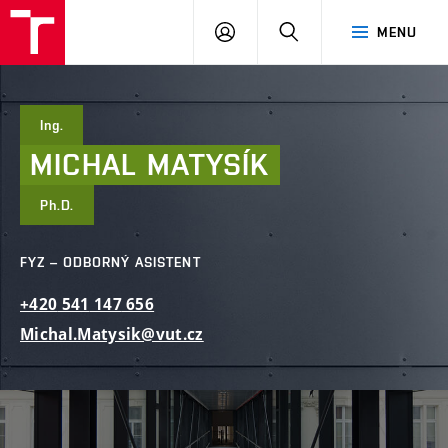
FAST
PŘIHLÁSIT
HLEDAT
MENU
VUT
SE
Brno
Ing.
MICHAL
MATYSÍK
Ph.D.
FYZ – ODBORNÝ ASISTENT
+420
541
147
656
Michal.Matysik@vut.cz