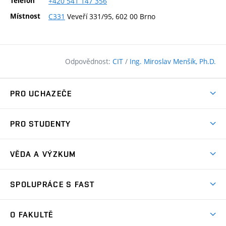
Telefon
+420
541
147
356
Místnost
C331
Veveří 331/95, 602 00 Brno
Odpovědnost:
CIT
/
Ing. Miroslav Menšík, Ph.D.
PRO UCHAZEČE
Pojďte na FAST
PRO STUDENTY
Nabídka programů
Časový plán studia
Přijímačky
VĚDA A VÝZKUM
Studijní programy
Zápisy
Úspěchy
Předměty
SPOLUPRÁCE S FAST
(externí
Ambasadoři pro prváky
Licence a patenty
odkaz)
FAQ
Studium MSc.
Firemní spolupráce
Centra výzkumu
O FAKULTĚ
(externí
Příručka prváka
Přípravné kurzy
Zahraniční spolupráce