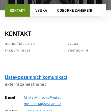
KONTAKT
VÝUKA
ODBORNÉ ZAMĚŘENÍ
PRO
KONTAKT
OSOBNÍ ČÍSLO VUT
77333
FAKULTNÍ ÚČET
VSETECKA.M
Ústav pozemních komunikací
externí zaměstnanec
E-mail
Martin.Vsetecka@vut.cz
mvsetecka@seznam.cz