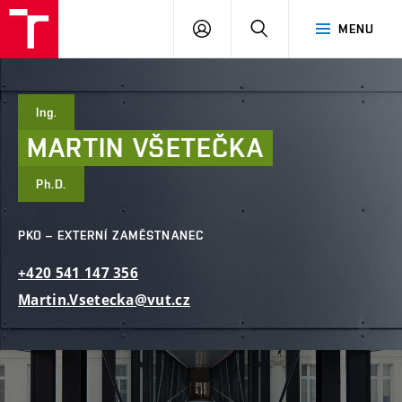
FAST
PŘIHLÁSIT
HLEDAT
MENU
VUT
SE
Brno
Ing.
MARTIN
VŠETEČKA
Ph.D.
PKO – EXTERNÍ ZAMĚSTNANEC
+420
541
147
356
Martin.Vsetecka@vut.cz