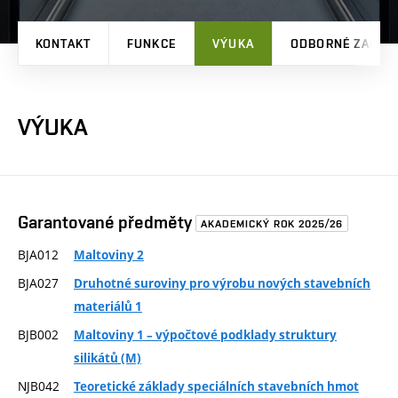
KONTAKT
FUNKCE
VÝUKA
ODBORNÉ ZAMĚŘ
VÝUKA
Garantované předměty
AKADEMICKÝ ROK 2025/26
BJA012
Maltoviny 2
BJA027
Druhotné suroviny pro výrobu nových stavebních
materiálů 1
BJB002
Maltoviny 1 – výpočtové podklady struktury
silikátů (M)
NJB042
Teoretické základy speciálních stavebních hmot