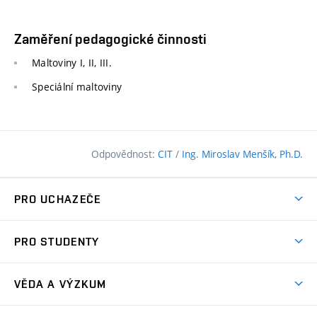
Zaměření pedagogické činnosti
Maltoviny I, II, III.
Speciální maltoviny
Odpovědnost:
CIT
/
Ing. Miroslav Menšík, Ph.D.
PRO UCHAZEČE
Pojďte na FAST
PRO STUDENTY
Nabídka programů
Časový plán studia
Přijímačky
VĚDA A VÝZKUM
Studijní programy
Zápisy
Úspěchy