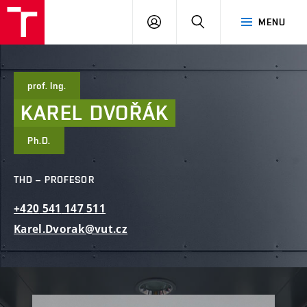
FAST
PŘIHLÁSIT
HLEDAT
MENU
VUT
SE
Brno
prof. Ing.
KAREL
DVOŘÁK
Ph.D.
THD – PROFESOR
+420
541
147
511
Karel.Dvorak@vut.cz