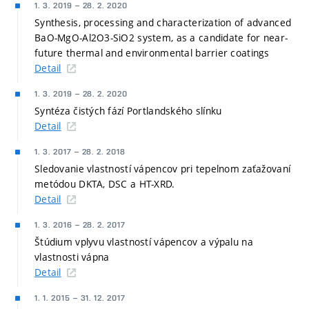
1. 3. 2019
–
28. 2. 2020
Synthesis, processing and characterization of advanced
BaO-MgO-Al2O3-SiO2 system, as a candidate for near-
future thermal and environmental barrier coatings
Detail
1. 3. 2019
–
28. 2. 2020
Syntéza čistých fází Portlandského slínku
Detail
1. 3. 2017
–
28. 2. 2018
Sledovanie vlastností vápencov pri tepelnom zaťažovaní
metódou DKTA, DSC a HT-XRD.
Detail
1. 3. 2016
–
28. 2. 2017
Štúdium vplyvu vlastností vápencov a výpalu na
vlastnosti vápna
Detail
1. 1. 2015
–
31. 12. 2017