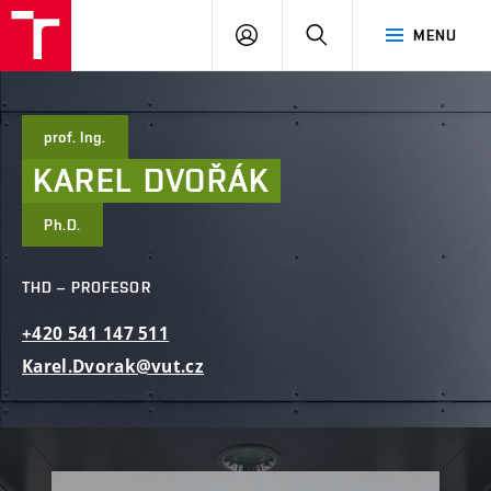
FAST
PŘIHLÁSIT
HLEDAT
MENU
VUT
SE
Brno
prof. Ing.
KAREL
DVOŘÁK
Ph.D.
THD – PROFESOR
+420
541
147
511
Karel.Dvorak@vut.cz