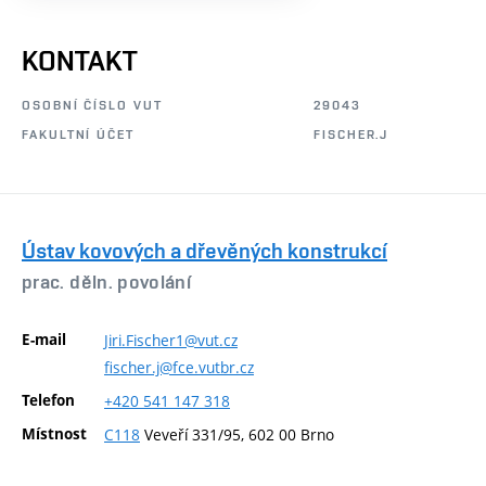
KONTAKT
OSOBNÍ ČÍSLO VUT
29043
FAKULTNÍ ÚČET
FISCHER.J
Ústav kovových a dřevěných konstrukcí
prac. děln. povolání
E-mail
Jiri.Fischer1@vut.cz
fischer.j@fce.vutbr.cz
Telefon
+420
541
147
318
Místnost
C118
Veveří 331/95, 602 00 Brno