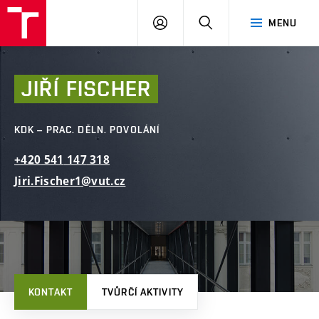
FAST
PŘIHLÁSIT
HLEDAT
MENU
VUT
SE
Brno
JIŘÍ
FISCHER
KDK – PRAC. DĚLN. POVOLÁNÍ
+420
541
147
318
Jiri.Fischer1@vut.cz
KONTAKT
TVŮRČÍ AKTIVITY