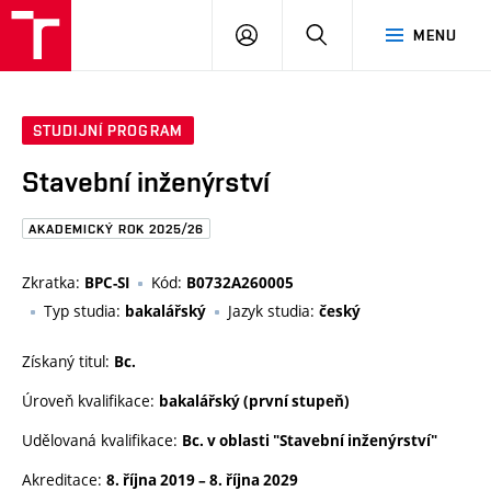
FAST
PŘIHLÁSIT
HLEDAT
MENU
VUT
SE
Brno
STUDIJNÍ PROGRAM
Stavební inženýrství
AKADEMICKÝ ROK 2025/26
Zkratka:
Kód:
BPC-SI
B0732A260005
Typ studia:
Jazyk studia:
bakalářský
český
Získaný titul:
Bc.
Úroveň kvalifikace:
bakalářský (první stupeň)
Udělovaná kvalifikace:
Bc. v oblasti "Stavební inženýrství"
Akreditace:
8. října 2019
–
8. října 2029