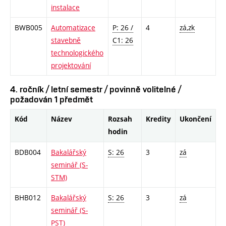
instalace
BWB005
Automatizace
P: 26 /
4
zá,zk
stavebně
C1: 26
technologického
projektování
4. ročník / letní semestr / povinně volitelné /
požadován 1 předmět
Kód
Název
Rozsah
Kredity
Ukončení
hodin
BDB004
Bakalářský
S: 26
3
zá
seminář (S-
STM)
BHB012
Bakalářský
S: 26
3
zá
seminář (S-
PST)