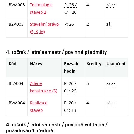
BWA003
Technologie
P: 26 /
4
zá,zk
staveb 2
C1: 26
BZA003
Stavební právo
P: 26
2
zá
(S, K, M)
4. ročník / letní semestr / povinné předměty
Kód
Název
Rozsah
Kredity
Ukončení
hodin
BLA004
Zděné
P: 26 /
5
zá,zk
konstrukce (S)
C1: 26
BWA004
Realizace
P: 26 /
4
zá,zk
staveb
C1: 13
4. ročník / letní semestr / povinně volitelné /
požadován 1 předmět