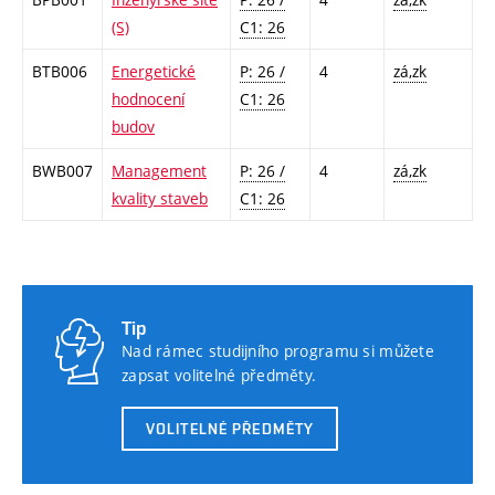
(S)
C1: 26
BTB006
Energetické
P: 26 /
4
zá,zk
hodnocení
C1: 26
budov
BWB007
Management
P: 26 /
4
zá,zk
kvality staveb
C1: 26
Tip
Nad rámec studijního programu si můžete
zapsat volitelné předměty.
VOLITELNÉ PŘEDMĚTY