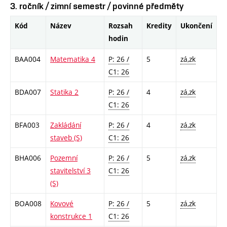
3. ročník / zimní semestr / povinné předměty
Kód
Název
Rozsah
Kredity
Ukončení
hodin
BAA004
Matematika 4
P: 26 /
5
zá,zk
C1: 26
BDA007
Statika 2
P: 26 /
4
zá,zk
C1: 26
BFA003
Zakládání
P: 26 /
4
zá,zk
staveb (S)
C1: 26
BHA006
Pozemní
P: 26 /
5
zá,zk
stavitelství 3
C1: 26
(S)
BOA008
Kovové
P: 26 /
5
zá,zk
konstrukce 1
C1: 26