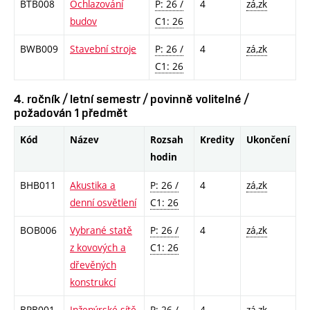
BTB008
Ochlazování
P: 26 /
4
zá,zk
budov
C1: 26
BWB009
Stavební stroje
P: 26 /
4
zá,zk
C1: 26
4. ročník / letní semestr / povinně volitelné /
požadován 1 předmět
Kód
Název
Rozsah
Kredity
Ukončení
hodin
BHB011
Akustika a
P: 26 /
4
zá,zk
denní osvětlení
C1: 26
BOB006
Vybrané statě
P: 26 /
4
zá,zk
z kovových a
C1: 26
dřevěných
konstrukcí
BPB001
Inženýrské sítě
P: 26 /
4
zá,zk