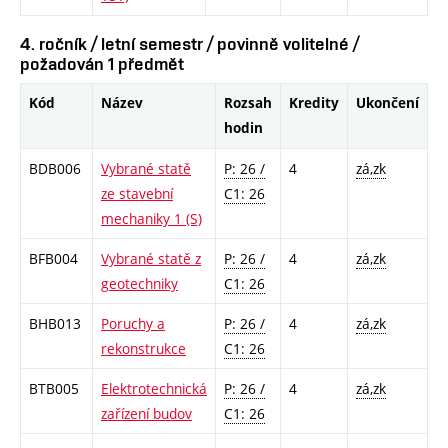
4. ročník / letní semestr / povinně volitelné /
požadován 1 předmět
Kód
Název
Rozsah
Kredity
Ukončení
hodin
BDB006
Vybrané statě
P: 26 /
4
zá,zk
ze stavební
C1: 26
mechaniky 1 (S)
BFB004
Vybrané statě z
P: 26 /
4
zá,zk
geotechniky
C1: 26
BHB013
Poruchy a
P: 26 /
4
zá,zk
rekonstrukce
C1: 26
BTB005
Elektrotechnická
P: 26 /
4
zá,zk
zařízení budov
C1: 26