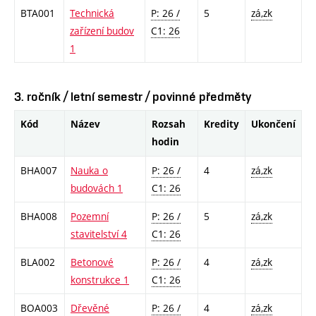
BTA001
Technická
P: 26 /
5
zá,zk
zařízení budov
C1: 26
1
3. ročník / letní semestr / povinné předměty
Kód
Název
Rozsah
Kredity
Ukončení
hodin
BHA007
Nauka o
P: 26 /
4
zá,zk
budovách 1
C1: 26
BHA008
Pozemní
P: 26 /
5
zá,zk
stavitelství 4
C1: 26
BLA002
Betonové
P: 26 /
4
zá,zk
konstrukce 1
C1: 26
BOA003
Dřevěné
P: 26 /
4
zá,zk