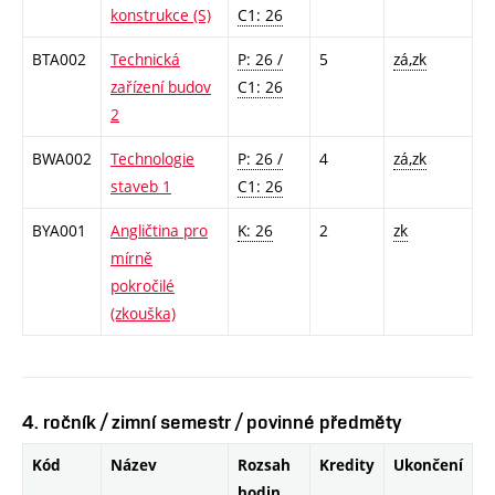
konstrukce (S)
C1: 26
BTA002
Technická
P: 26 /
5
zá,zk
zařízení budov
C1: 26
2
BWA002
Technologie
P: 26 /
4
zá,zk
staveb 1
C1: 26
BYA001
Angličtina pro
K: 26
2
zk
mírně
pokročilé
(zkouška)
4. ročník / zimní semestr / povinné předměty
Kód
Název
Rozsah
Kredity
Ukončení
hodin