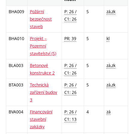
BHA009
Požární
P: 26 /
5
zá,zk
bezpečnost
C1: 26
staveb
BHA010
Projekt –
PR: 39
5
kl
Pozemní
stavitelství (S)
BLA003
Betonové
P: 26 /
5
zá,zk
konstrukce 2
C1: 26
BTA003
Technická
P: 26 /
5
zá,zk
zařízení budov
C1: 26
3
BVA004
Financování
P: 26 /
4
zá
stavební
C1: 13
zakázky