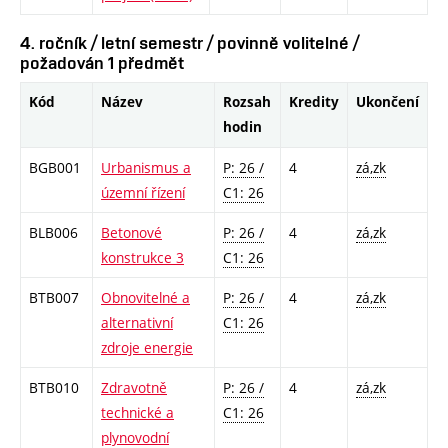
4. ročník / letní semestr / povinně volitelné /
požadován 1 předmět
Kód
Název
Rozsah
Kredity
Ukončení
hodin
BGB001
Urbanismus a
P: 26 /
4
zá,zk
územní řízení
C1: 26
BLB006
Betonové
P: 26 /
4
zá,zk
konstrukce 3
C1: 26
BTB007
Obnovitelné a
P: 26 /
4
zá,zk
alternativní
C1: 26
zdroje energie
BTB010
Zdravotně
P: 26 /
4
zá,zk
technické a
C1: 26
plynovodní