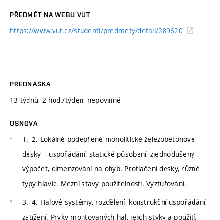
PŘEDMĚT NA WEBU VUT
https://www.vut.cz/studenti/predmety/detail/289620
PŘEDNÁŠKA
13 týdnů, 2 hod./týden, nepovinné
OSNOVA
1.–2. Lokálně podepřené monolitické železobetonové
desky – uspořádání, statické působení, zjednodušený
výpočet, dimenzování na ohyb. Protlačení desky, různé
typy hlavic. Mezní stavy použitelnosti. Vyztužování.
3.–4. Halové systémy, rozdělení, konstrukční uspořádání,
zatížení. Prvky montovaných hal, jejich styky a použití.