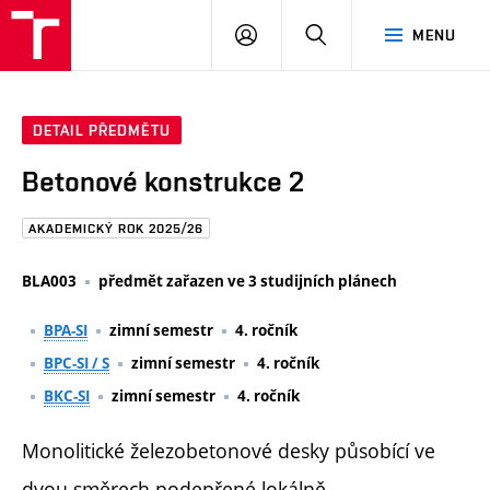
FAST
PŘIHLÁSIT
HLEDAT
MENU
VUT
SE
Brno
DETAIL PŘEDMĚTU
Betonové konstrukce 2
AKADEMICKÝ ROK 2025/26
BLA003
předmět zařazen ve 3 studijních plánech
BPA-SI
zimní semestr
4. ročník
BPC-SI / S
zimní semestr
4. ročník
BKC-SI
zimní semestr
4. ročník
Monolitické železobetonové desky působící ve
dvou směrech podepřené lokálně.