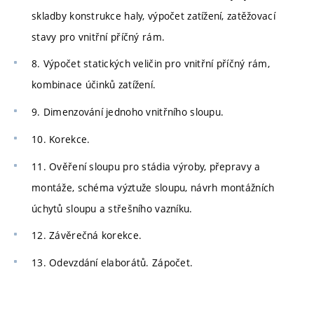
skladby konstrukce haly, výpočet zatížení, zatěžovací
stavy pro vnitřní příčný rám.
8. Výpočet statických veličin pro vnitřní příčný rám,
kombinace účinků zatížení.
9. Dimenzování jednoho vnitřního sloupu.
10. Korekce.
11. Ověření sloupu pro stádia výroby, přepravy a
montáže, schéma výztuže sloupu, návrh montážních
úchytů sloupu a střešního vazníku.
12. Závěrečná korekce.
13. Odevzdání elaborátů. Zápočet.