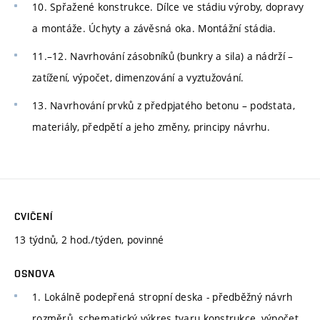
10. Spřažené konstrukce. Dílce ve stádiu výroby, dopravy
a montáže. Úchyty a závěsná oka. Montážní stádia.
11.–12. Navrhování zásobníků (bunkry a sila) a nádrží –
zatížení, výpočet, dimenzování a vyztužování.
13. Navrhování prvků z předpjatého betonu – podstata,
materiály, předpětí a jeho změny, principy návrhu.
CVIČENÍ
13 týdnů, 2 hod./týden, povinné
OSNOVA
1. Lokálně podepřená stropní deska - předběžný návrh
rozměrů, schematický výkres tvaru konstrukce, výpočet