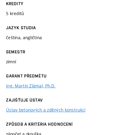
KREDITY
5 kreditů
JAZYK STUDIA
čeština, angličtina
SEMESTR
zimní
GARANT PŘEDMĚTU
Ing. Martin Zlámal, Ph.D.
ZAJIŠŤUJE ÚSTAV
Ústav betonových a zděných konstrukcí
ZPŮSOB A KRITÉRIA HODNOCENÍ
zápočet a zkouška