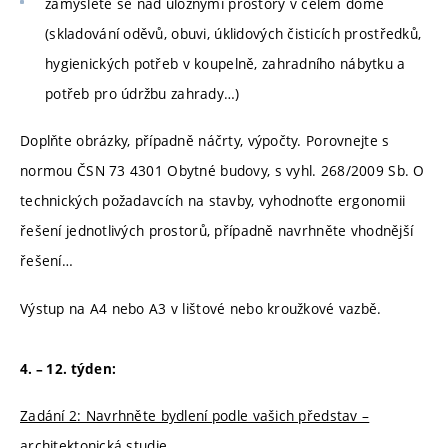
zamyslete se nad úložnými prostory v celém domě
(skladování oděvů, obuvi, úklidových čisticích prostředků,
hygienických potřeb v koupelně, zahradního nábytku a
potřeb pro údržbu zahrady…)
Doplňte obrázky, případně náčrty, výpočty. Porovnejte s
normou ČSN 73 4301 Obytné budovy, s vyhl. 268/2009 Sb. O
technických požadavcích na stavby, vyhodnoťte ergonomii
řešení jednotlivých prostorů, případně navrhněte vhodnější
řešení…
Výstup na A4 nebo A3 v lištové nebo kroužkové vazbě.
4. – 12. týden:
Zadání 2: Navrhněte bydlení podle vašich představ –
architektonická studie