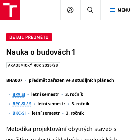
FAST
PŘIHLÁSIT
HLEDAT
MENU
VUT
SE
Brno
DETAIL PŘEDMĚTU
Nauka o budovách 1
AKADEMICKÝ ROK 2025/26
BHA007
předmět zařazen ve 3 studijních plánech
BPA-SI
letní semestr
3. ročník
BPC-SI / S
letní semestr
3. ročník
BKC-SI
letní semestr
3. ročník
Metodika projektování obytných staveb s
využitím znalostí základních typologických,