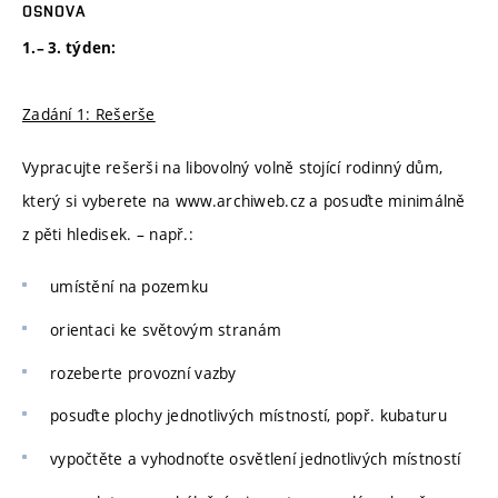
OSNOVA
1.– 3. týden:
Zadání 1: Rešerše
Vypracujte rešerši na libovolný volně stojící rodinný dům,
který si vyberete na www.archiweb.cz a posuďte minimálně
z pěti hledisek. – např.:
umístění na pozemku
orientaci ke světovým stranám
rozeberte provozní vazby
posuďte plochy jednotlivých místností, popř. kubaturu
vypočtěte a vyhodnoťte osvětlení jednotlivých místností