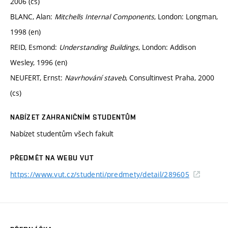
2006 (cs)
BLANC, Alan:
Mitchells Internal Components
, London: Longman,
1998 (en)
REID, Esmond:
Understanding Buildings
, London: Addison
Wesley, 1996 (en)
NEUFERT, Ernst:
Navrhování staveb
, Consultinvest Praha, 2000
(cs)
NABÍZET ZAHRANIČNÍM STUDENTŮM
Nabízet studentům všech fakult
PŘEDMĚT NA WEBU VUT
https://www.vut.cz/studenti/predmety/detail/289605