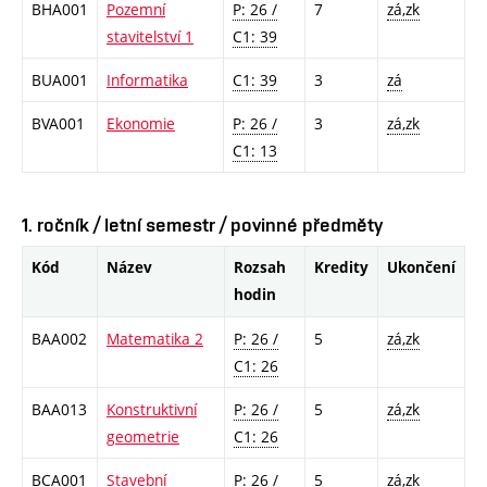
BHA001
Pozemní
P: 26 /
7
zá,zk
stavitelství 1
C1: 39
BUA001
Informatika
C1: 39
3
zá
BVA001
Ekonomie
P: 26 /
3
zá,zk
C1: 13
1. ročník / letní semestr / povinné předměty
Kód
Název
Rozsah
Kredity
Ukončení
hodin
BAA002
Matematika 2
P: 26 /
5
zá,zk
C1: 26
BAA013
Konstruktivní
P: 26 /
5
zá,zk
geometrie
C1: 26
BCA001
Stavební
P: 26 /
5
zá,zk