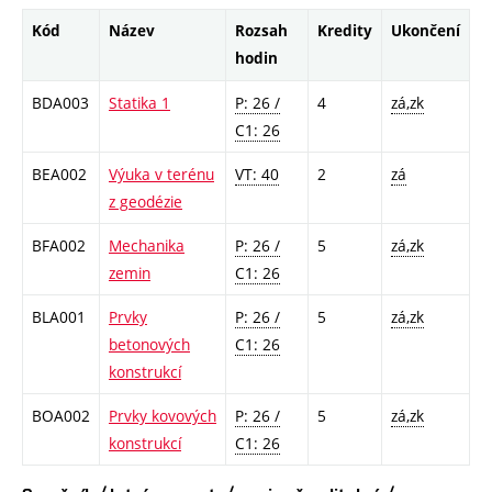
Kód
Název
Rozsah
Kredity
Ukončení
hodin
BDA003
Statika 1
P: 26 /
4
zá,zk
C1: 26
BEA002
Výuka v terénu
VT: 40
2
zá
z geodézie
BFA002
Mechanika
P: 26 /
5
zá,zk
zemin
C1: 26
BLA001
Prvky
P: 26 /
5
zá,zk
betonových
C1: 26
konstrukcí
BOA002
Prvky kovových
P: 26 /
5
zá,zk
konstrukcí
C1: 26