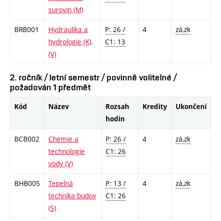
surovin (M)
BRB001
Hydraulika a
P: 26 /
4
zá,zk
hydrologie (K),
C1: 13
(V)
2. ročník / letní semestr / povinně volitelné /
požadován 1 předmět
Kód
Název
Rozsah
Kredity
Ukončení
hodin
BCB002
Chemie a
P: 26 /
4
zá,zk
technologie
C1: 26
vody (V)
BHB005
Tepelná
P: 13 /
4
zá,zk
technika budov
C1: 26
(S)