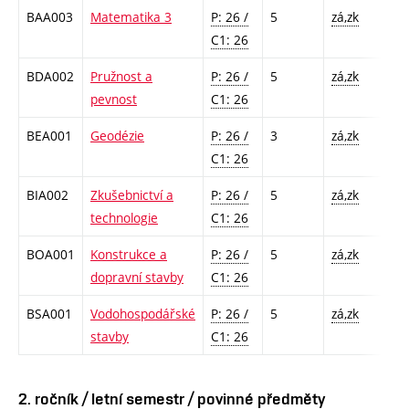
BAA003
Matematika 3
P: 26 /
5
zá,zk
C1: 26
BDA002
Pružnost a
P: 26 /
5
zá,zk
pevnost
C1: 26
BEA001
Geodézie
P: 26 /
3
zá,zk
C1: 26
BIA002
Zkušebnictví a
P: 26 /
5
zá,zk
technologie
C1: 26
BOA001
Konstrukce a
P: 26 /
5
zá,zk
dopravní stavby
C1: 26
BSA001
Vodohospodářské
P: 26 /
5
zá,zk
stavby
C1: 26
2. ročník / letní semestr / povinné předměty