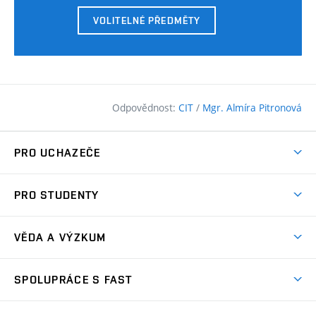
VOLITELNÉ PŘEDMĚTY
Odpovědnost:
CIT
/
Mgr. Almíra Pitronová
PRO UCHAZEČE
Pojďte na FAST
PRO STUDENTY
Nabídka programů
Časový plán studia
Přijímačky
VĚDA A VÝZKUM
Studijní programy
Zápisy
Úspěchy
Předměty
SPOLUPRÁCE S FAST
(externí
Ambasadoři pro prváky
Licence a patenty
odkaz)
FAQ
Studium MSc.
Firemní spolupráce