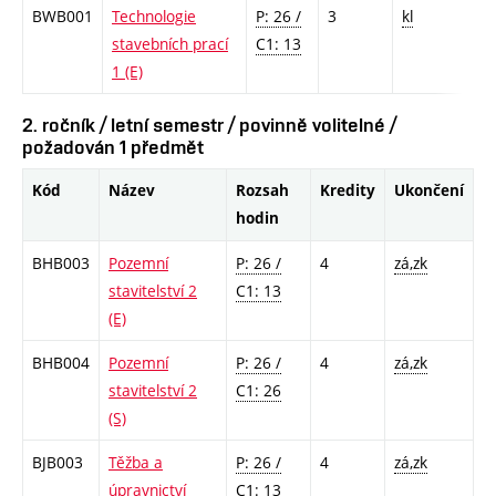
BWB001
Technologie
P: 26 /
3
kl
stavebních prací
C1: 13
1 (E)
2. ročník / letní semestr / povinně volitelné /
požadován 1 předmět
Kód
Název
Rozsah
Kredity
Ukončení
hodin
BHB003
Pozemní
P: 26 /
4
zá,zk
stavitelství 2
C1: 13
(E)
BHB004
Pozemní
P: 26 /
4
zá,zk
stavitelství 2
C1: 26
(S)
BJB003
Těžba a
P: 26 /
4
zá,zk
úpravnictví
C1: 13