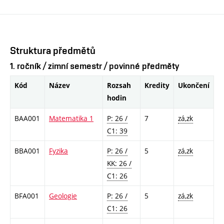
Struktura předmětů
1. ročník / zimní semestr / povinné předměty
Kód
Název
Rozsah
Kredity
Ukončení
hodin
BAA001
Matematika 1
P: 26 /
7
zá,zk
C1: 39
BBA001
Fyzika
P: 26 /
5
zá,zk
KK: 26 /
C1: 26
BFA001
Geologie
P: 26 /
5
zá,zk
C1: 26