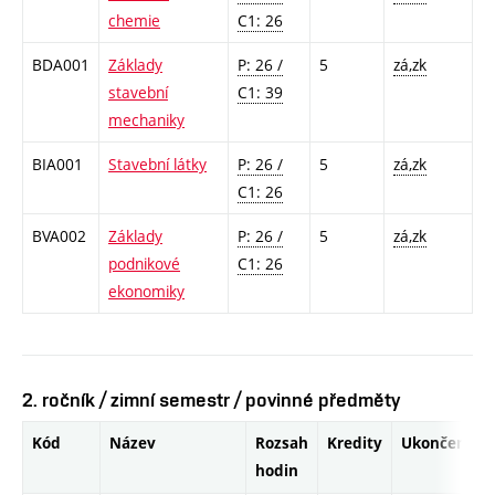
chemie
C1: 26
BDA001
Základy
P: 26 /
5
zá,zk
stavební
C1: 39
mechaniky
BIA001
Stavební látky
P: 26 /
5
zá,zk
C1: 26
BVA002
Základy
P: 26 /
5
zá,zk
podnikové
C1: 26
ekonomiky
2. ročník / zimní semestr / povinné předměty
Kód
Název
Rozsah
Kredity
Ukončení
hodin