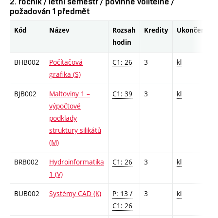
2. ročník / letní semestr / povinně volitelné /
požadován 1 předmět
Kód
Název
Rozsah
Kredity
Ukončení
hodin
BHB002
Počítačová
C1: 26
3
kl
grafika (S)
BJB002
Maltoviny 1 –
C1: 39
3
kl
výpočtové
podklady
struktury silikátů
(M)
BRB002
Hydroinformatika
C1: 26
3
kl
1 (V)
BUB002
Systémy CAD (K)
P: 13 /
3
kl
C1: 26