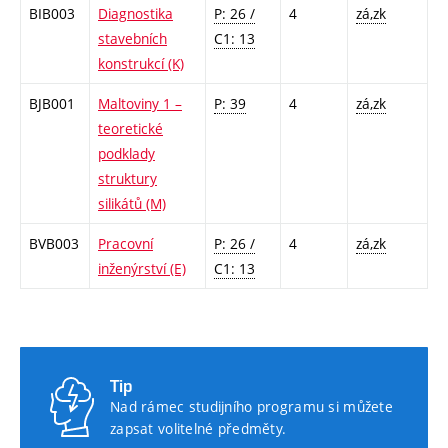
BIB003
Diagnostika
P: 26 /
4
zá,zk
stavebních
C1: 13
konstrukcí (K)
BJB001
Maltoviny 1 –
P: 39
4
zá,zk
teoretické
podklady
struktury
silikátů (M)
BVB003
Pracovní
P: 26 /
4
zá,zk
inženýrství (E)
C1: 13
Tip
Nad rámec studijního programu si můžete
zapsat volitelné předměty.