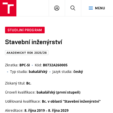
FAST
PŘIHLÁSIT
HLEDAT
MENU
VUT
SE
Brno
STUDIJNÍ PROGRAM
Stavební inženýrství
AKADEMICKÝ ROK 2025/26
Zkratka:
Kód:
BPC-SI
B0732A260005
Typ studia:
Jazyk studia:
bakalářský
český
Získaný titul:
Bc.
Úroveň kvalifikace:
bakalářský (první stupeň)
Udělovaná kvalifikace:
Bc. v oblasti "Stavební inženýrství"
Akreditace:
8. října 2019
–
8. října 2029