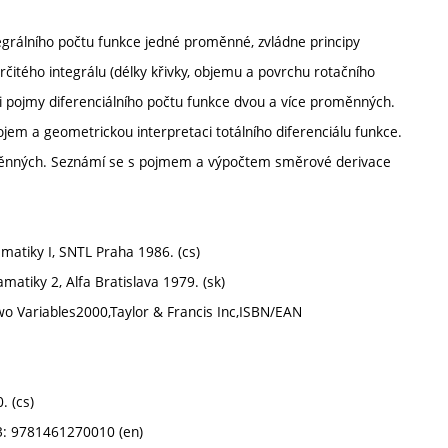
egrálního počtu funkce jedné proměnné, zvládne principy
rčitého integrálu (délky křivky, objemu a povrchu rotačního
mi pojmy diferenciálního počtu funkce dvou a více proměnných.
ojem a geometrickou interpretaci totálního diferenciálu funkce.
oměnných. Seznámí se s pojmem a výpočtem směrové derivace
tematiky I, SNTL Praha 1986. (cs)
atamatiky 2, Alfa Bratislava 1979. (sk)
 Two Variables2000,Taylor & Francis Inc,ISBN/EAN
. (cs)
13: 9781461270010 (en)