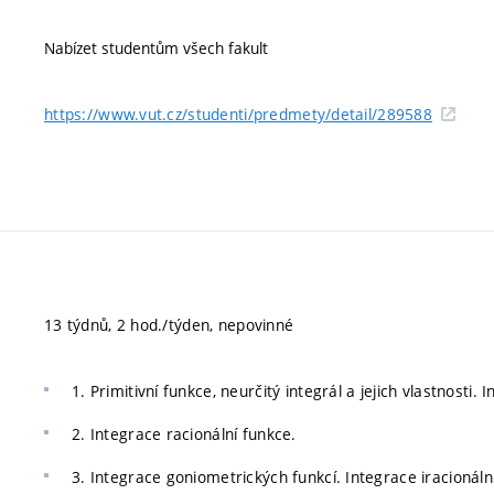
Nabízet studentům všech fakult
https://www.vut.cz/studenti/predmety/detail/289588
13 týdnů, 2 hod./týden, nepovinné
1. Primitivní funkce, neurčitý integrál a jejich vlastnosti
2. Integrace racionální funkce.
3. Integrace goniometrických funkcí. Integrace iracionáln