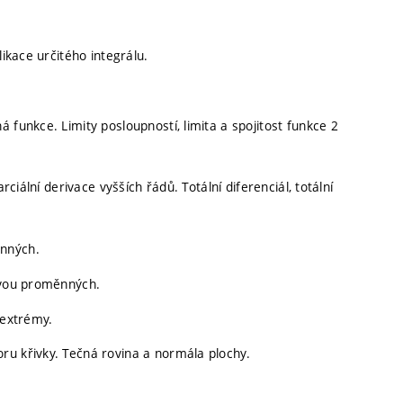
likace určitého integrálu.
 funkce. Limity posloupností, limita a spojitost funkce 2
rciální derivace vyšších řádů. Totální diferenciál, totální
ěnných.
 dvou proměnných.
 extrémy.
ru křivky. Tečná rovina a normála plochy.