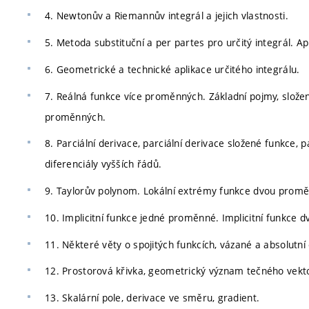
4. Newtonův a Riemannův integrál a jejich vlastnosti.
5. Metoda substituční a per partes pro určitý integrál. Ap
6. Geometrické a technické aplikace určitého integrálu.
7. Reálná funkce více proměnných. Základní pojmy, složená
proměnných.
8. Parciální derivace, parciální derivace složené funkce, pa
diferenciály vyšších řádů.
9. Taylorův polynom. Lokální extrémy funkce dvou prom
10. Implicitní funkce jedné proměnné. Implicitní funkce
11. Některé věty o spojitých funkcích, vázané a absolutní
12. Prostorová křivka, geometrický význam tečného vekto
13. Skalární pole, derivace ve směru, gradient.