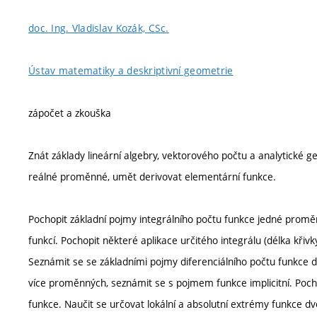
doc. Ing. Vladislav Kozák, CSc.
Ústav matematiky a deskriptivní geometrie
zápočet a zkouška
Znát základy lineární algebry, vektorového počtu a analytické g
reálné proměnné, umět derivovat elementární funkce.
Pochopit základní pojmy integrálního počtu funkce jedné promě
funkcí. Pochopit některé aplikace určitého integrálu (délka křiv
Seznámit se se základními pojmy diferenciálního počtu funkce d
více proměnných, seznámit se s pojmem funkce implicitní. Pocho
funkce. Naučit se určovat lokální a absolutní extrémy funkc