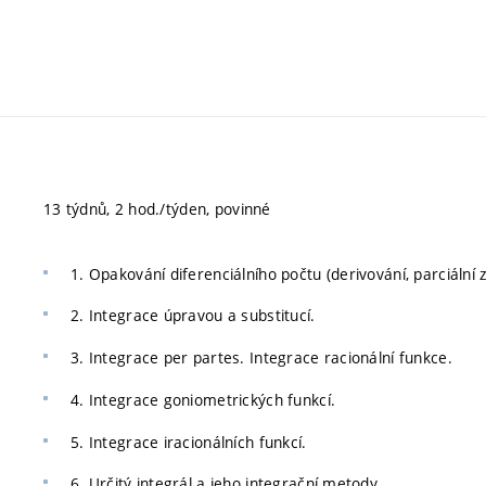
13 týdnů, 2 hod./týden, povinné
1. Opakování diferenciálního počtu (derivování, parciální 
2. Integrace úpravou a substitucí.
3. Integrace per partes. Integrace racionální funkce.
4. Integrace goniometrických funkcí.
5. Integrace iracionálních funkcí.
6. Určitý integrál a jeho integrační metody.