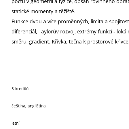
počtu v geometrii a fyzice, obsah rovinného obraz
statické momenty a těžiště.
Funkce dvou a více proměnných, limita a spojitost, 
diferenciál, Taylorův rozvoj, extrémy funkcí - loká
směru, gradient. Křivka, tečna k prostorové křivce
5 kreditů
čeština, angličtina
letní