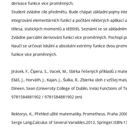
derivace funkce více proměnných.
Student zvládne cíle předmětu. Bude chápat základní pojmy int
integrování elementárních funkcí a počítání některých aplikací u
tělesa, statických momentů a těžiště). Seznámí se se základní
Zvládne parciální derivování funkcí více proměnných. Pochopí p
Naučí se určovat lokální a absolutní extrémy funkce dvou pr
funkce více proměnných.
Jirásek, F., Čipera, S., Vacek, M., Sbírka řešených příkladů z ma
Eliáš, J., Horváth, J., Kajan, J., Śulka, R., Zbierka úloh z vzššej m
Dineen, Sean (University College of Dublin, Irela) Functions of
9781584881902 / 9781584881902 (en)
Rektorys, K., Přehled užité matematiky, Prometheus, Praha 2000
Serge Lang,Calculus of Several Variables,2012, Springer,ISBN-