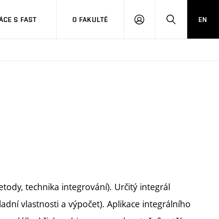
CE S FAST
O FAKULTĚ
EN
PŘIHLÁSIT
HLEDAT
SE
etody, technika integrování). Určitý integrál
dní vlastnosti a výpočet). Aplikace integrálního