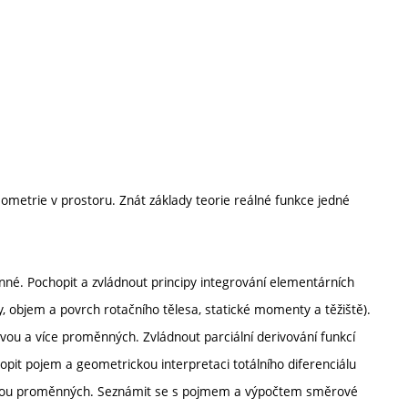
eometrie v prostoru. Znát základy teorie reálné funkce jedné
nné. Pochopit a zvládnout principy integrování elementárních
ky, objem a povrch rotačního tělesa, statické momenty a těžiště).
vou a více proměnných. Zvládnout parciální derivování funkcí
pit pojem a geometrickou interpretaci totálního diferenciálu
e dvou proměnných. Seznámit se s pojmem a výpočtem směrové