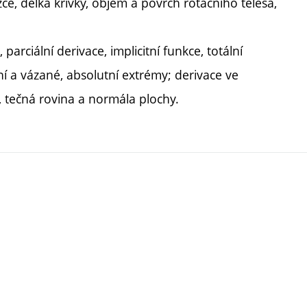
ce, délka křivky, objem a povrch rotačního tělesa,
parciální derivace, implicitní funkce, totální
lní a vázané, absolutní extrémy; derivace ve
, tečná rovina a normála plochy.