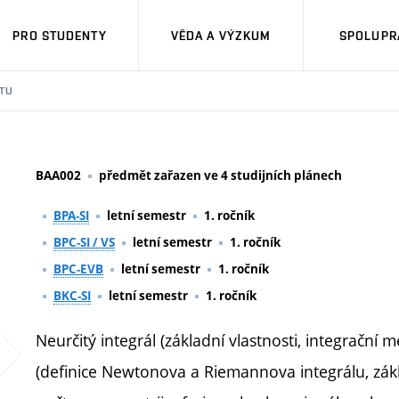
PRO STUDENTY
VĚDA A VÝZKUM
SPOLUPRÁ
TU
BAA002
předmět zařazen ve 4 studijních plánech
BPA-SI
letní semestr
1. ročník
BPC-SI / VS
letní semestr
1. ročník
BPC-EVB
letní semestr
1. ročník
BKC-SI
letní semestr
1. ročník
Neurčitý integrál (základní vlastnosti, integrační m
(definice Newtonova a Riemannova integrálu, zákla