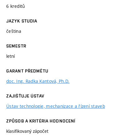
6 kreditů
JAZYK STUDIA
čeština
SEMESTR
letní
GARANT PŘEDMĚTU
doc. Ing. Radka Kantová, Ph.D.
ZAJIŠŤUJE ÚSTAV
Ústav technologie, mechanizace a řízení staveb
ZPŮSOB A KRITÉRIA HODNOCENÍ
klasifikovaný zápočet