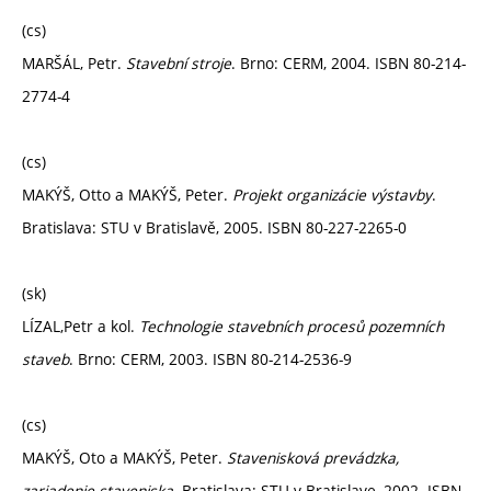
(cs)
MARŠÁL, Petr.
Stavební stroje
. Brno: CERM, 2004. ISBN 80-214-
2774-4
(cs)
MAKÝŠ, Otto a MAKÝŠ, Peter.
Projekt organizácie výstavby
.
Bratislava: STU v Bratislavě, 2005. ISBN 80-227-2265-0
(sk)
LÍZAL,Petr a kol.
Technologie stavebních procesů pozemních
staveb
. Brno: CERM, 2003. ISBN 80-214-2536-9
(cs)
MAKÝŠ, Oto a MAKÝŠ, Peter.
Stavenisková prevádzka,
zariadenie staveniska
. Bratislava: STU v Bratislave, 2002. ISBN