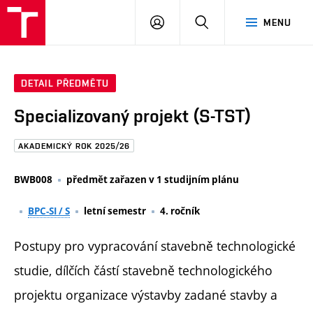
FAST
PŘIHLÁSIT
HLEDAT
MENU
VUT
SE
Brno
DETAIL PŘEDMĚTU
Specializovaný projekt (S-TST)
AKADEMICKÝ ROK 2025/26
BWB008
předmět zařazen v 1 studijním plánu
BPC-SI / S
letní semestr
4. ročník
Postupy pro vypracování stavebně technologické
studie, dílčích částí stavebně technologického
projektu organizace výstavby zadané stavby a