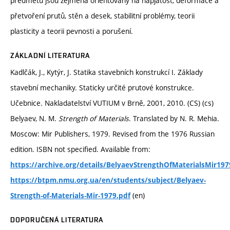
předmětu jsou zejména orientovány na napjatost, deformace a
přetvoření prutů, stěn a desek, stabilitní problémy, teorii
plasticity a teorii pevnosti a porušení.
ZÁKLADNÍ LITERATURA
Kadlčák, J., Kytýr, J. Statika stavebních konstrukcí I. Základy
stavební mechaniky. Staticky určité prutové konstrukce.
Učebnice. Nakladatelství VUTIUM v Brně, 2001, 2010. (CS) (cs)
Belyaev, N. M.
Strength of Materials
. Translated by N. R. Mehia.
Moscow: Mir Publishers, 1979. Revised from the 1976 Russian
edition. ISBN not specified. Available from:
https://archive.org/details/BelyaevStrengthOfMaterialsMir197
https://btpm.nmu.org.ua/en/students/subject/Belyaev-
(en)
Strength-of-Materials-Mir-1979.pdf
DOPORUČENÁ LITERATURA