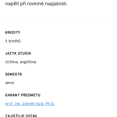
napětí při rovinné napjatosti.
KREDITY
5 kreditů
JAZYK STUDIA
čeština, angličtina
SEMESTR
zimní
GARANT PŘEDMĚTU
prof. Ing. Zdeněk Kala, Ph.D.
ZAJIŠŤUJE ÚSTAV