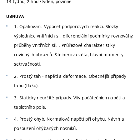
13 týdnů, 2 hod./týden, povinné
OSNOVA
1. Opakování. Výpočet podporových reakcí. Složky
výslednice vnitřních sil, diferenciální podmínky rovnováhy,
průběhy vnitřních sil. . Průřezové charakteristiky
rovinných obrazců. Steinerova věta, hlavní momenty
setrvačnosti.
2. Prostý tah - napětí a deformace. Obecnější případy
tahu (tlaku).
3. Staticky neurčité případy. Vliv počátečních napětí a
teplotního pole.
4. Prostý ohyb. Normálová napětí při ohybu. Návrh a
posouzení ohýbaných nosníků.