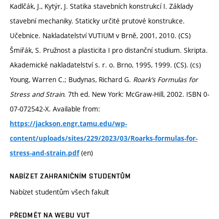
Kadlčák, J., Kytýr, J. Statika stavebních konstrukcí I. Základy
stavební mechaniky. Staticky určité prutové konstrukce.
Učebnice. Nakladatelství VUTIUM v Brně, 2001, 2010. (CS)
Šmiřák, S. Pružnost a plasticita I pro distanční studium. Skripta.
Akademické nakladatelství s. r. o. Brno, 1995, 1999. (CS). (cs)
Young, Warren C.; Budynas, Richard G.
Roark’s Formulas for
Stress and Strain
. 7th ed. New York: McGraw-Hill, 2002. ISBN 0-
07-072542-X. Available from:
https://jackson.engr.tamu.edu/wp-
content/uploads/sites/229/2023/03/Roarks-formulas-for-
(en)
stress-and-strain.pdf
NABÍZET ZAHRANIČNÍM STUDENTŮM
Nabízet studentům všech fakult
PŘEDMĚT NA WEBU VUT