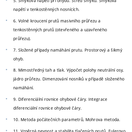
5. Smyková napětí při ohybu. Střed smyku. Smyková
napětí v tenkostěnných nosnících.
6. Volné kroucení prutů masivního průřezu a
tenkostěnných prutů (otevřeného a uzavřeného
průřezu).
7. Složené případy namáhání prutu. Prostorový a šikmý
ohyb.
8. Mimostředný tah a tlak. Výpočet polohy neutrální osy,
jádro průřezu. Dimenzování nosníků v případě složeného
namáhání.
9. Diferenciální rovnice ohybové čáry. Integrace
diferenciální rovnice ohybové čáry.
10. Metoda počátečních parametrů, Mohrova metoda.
11. Vzpěrná pevnost a stabilita tlačených prutů. Eulerovo