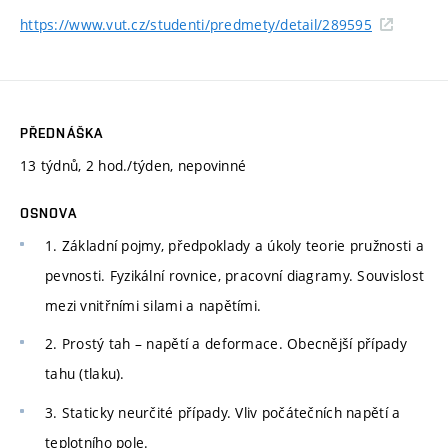
https://www.vut.cz/studenti/predmety/detail/289595
PŘEDNÁŠKA
13 týdnů, 2 hod./týden, nepovinné
OSNOVA
1. Základní pojmy, předpoklady a úkoly teorie pružnosti a
pevnosti. Fyzikální rovnice, pracovní diagramy. Souvislost
mezi vnitřními silami a napětími.
2. Prostý tah – napětí a deformace. Obecnější případy
tahu (tlaku).
3. Staticky neurčité případy. Vliv počátečních napětí a
teplotního pole.