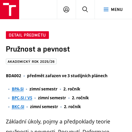
FAST
PŘIHLÁSIT
HLEDAT
MENU
VUT
SE
Brno
DETAIL PŘEDMĚTU
Pružnost a pevnost
AKADEMICKÝ ROK 2025/26
BDA002
předmět zařazen ve 3 studijních plánech
BPA-SI
zimní semestr
2. ročník
BPC-SI / VS
zimní semestr
2. ročník
BKC-SI
zimní semestr
2. ročník
Základní úkoly, pojmy a předpoklady teorie
pružnosti a pevnosti. Posunutí. Deformace.