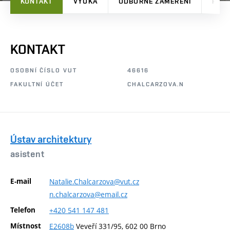
KONTAKT
VÝUKA
ODBORNÉ ZAMĚŘENÍ
PRO
KONTAKT
OSOBNÍ ČÍSLO VUT
46616
FAKULTNÍ ÚČET
CHALCARZOVA.N
Ústav architektury
asistent
E-mail
Natalie.Chalcarzova@vut.cz
n.chalcarzova@email.cz
Telefon
+420
541
147
481
Místnost
E2608b
Veveří 331/95, 602 00 Brno