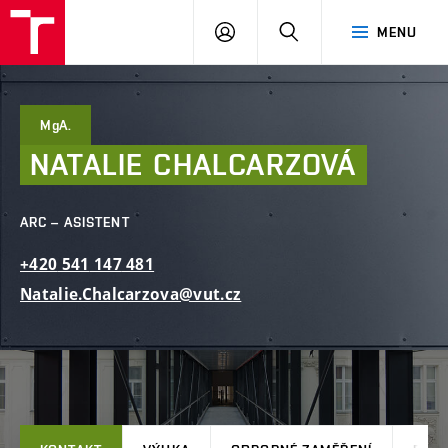
FAST
PŘIHLÁSIT
HLEDAT
MENU
VUT
SE
Brno
MgA.
NATALIE
CHALCARZOVÁ
ARC – ASISTENT
+420
541
147
481
Natalie.Chalcarzova@vut.cz