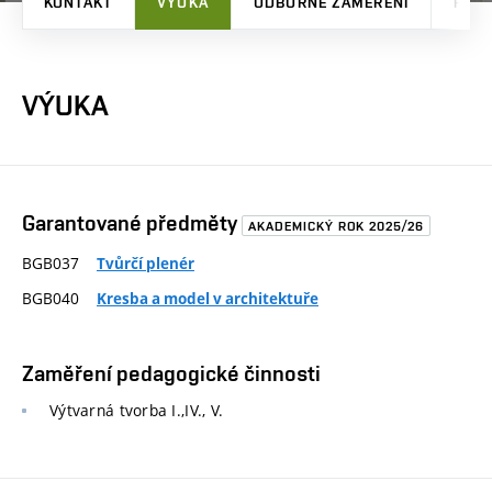
KONTAKT
VÝUKA
ODBORNÉ ZAMĚŘENÍ
PRO
VÝUKA
Garantované předměty
AKADEMICKÝ ROK 2025/26
BGB037
Tvůrčí plenér
BGB040
Kresba a model v architektuře
Zaměření pedagogické činnosti
Výtvarná tvorba I.,IV., V.