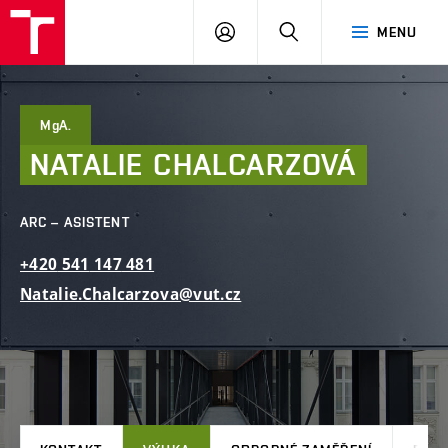
FAST
PŘIHLÁSIT
HLEDAT
MENU
VUT
SE
Brno
MgA.
NATALIE
CHALCARZOVÁ
ARC – ASISTENT
+420
541
147
481
Natalie.Chalcarzova@vut.cz