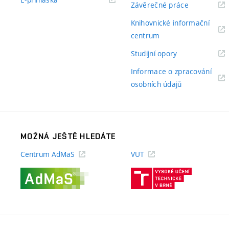
(externí
Závěrečné práce
odkaz)
odkaz)
Knihovnické informační
(externí
centrum
odkaz)
(externí
Studijní opory
odkaz)
Informace o zpracování
(externí
osobních údajů
odkaz)
MOŽNÁ JEŠTĚ HLEDÁTE
Centrum AdMaS
VUT
(externí
(externí
odkaz)
odkaz)