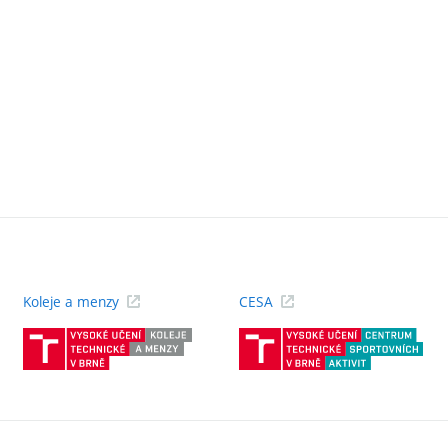
Koleje a menzy
CESA
(externí
(ext
odkaz)
odk