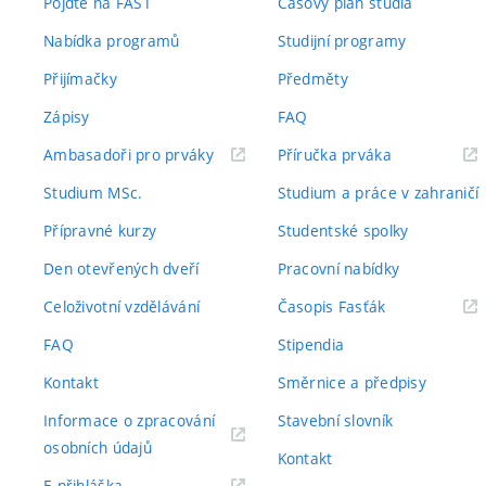
Pojďte na FAST
Časový plán studia
Nabídka programů
Studijní programy
Přijímačky
Předměty
Zápisy
FAQ
(externí
(externí
Ambasadoři pro prváky
Příručka prváka
odkaz)
odkaz)
Studium MSc.
Studium a práce v zahraničí
Přípravné kurzy
Studentské spolky
Den otevřených dveří
Pracovní nabídky
(externí
Celoživotní vzdělávání
Časopis Fasťák
odkaz)
FAQ
Stipendia
Kontakt
Směrnice a předpisy
Informace o zpracování
Stavební slovník
(externí
osobních údajů
Kontakt
odkaz)
(externí
E-přihláška