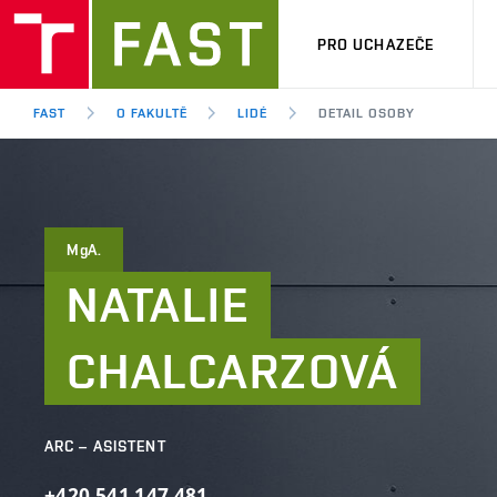
PRO UCHAZEČE
FAST
O FAKULTĚ
LIDÉ
DETAIL OSOBY
MgA.
NATALIE
CHALCARZOVÁ
ARC – ASISTENT
+420
541
147
481