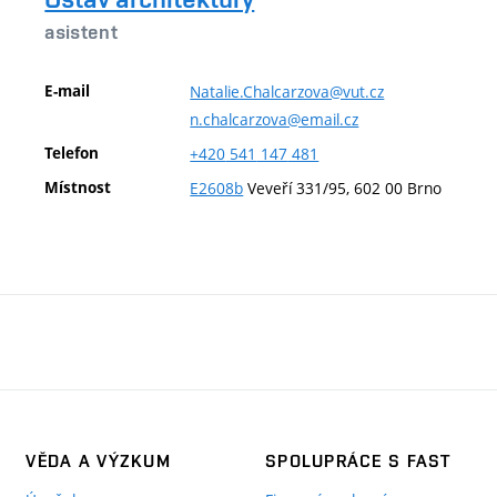
asistent
E-mail
Natalie.Chalcarzova@vut.cz
n.chalcarzova@email.cz
Telefon
+420
541
147
481
Místnost
E2608b
Veveří 331/95, 602 00 Brno
VĚDA A VÝZKUM
SPOLUPRÁCE S FAST