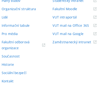
(externí
Plány budov
Studentský intranet
odkaz)
(externí
Organizační struktura
Fakultní Moodle
odkaz)
(externí
Lidé
VUT intraportál
odkaz)
(externí
Informační tabule
VUT mail na Office 365
odkaz)
(externí
Pro média
VUT mail na Google
odkaz)
(externí
Fakultní odborová
Zaměstnanecký intranet
(externí
odkaz)
organizace
odkaz)
Současnost
Historie
Sociální bezpečí
Kontakt