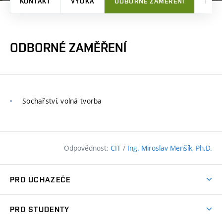
KONTAKT
VÝUKA
ODBORNÉ ZAMĚŘENÍ
PRO
ODBORNÉ ZAMĚŘENÍ
Sochařství, volná tvorba
Odpovědnost:
CIT
/
Ing. Miroslav Menšík, Ph.D.
PRO UCHAZEČE
Pojďte na FAST
PRO STUDENTY
Nabídka programů