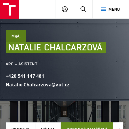
FAST
PŘIHLÁSIT
HLEDAT
MENU
VUT
SE
Brno
MgA.
NATALIE
CHALCARZOVÁ
ARC – ASISTENT
+420
541
147
481
Natalie.Chalcarzova@vut.cz