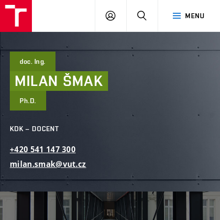
FAST
PŘIHLÁSIT
HLEDAT
MENU
VUT
SE
Brno
doc. Ing.
MILAN
ŠMAK
Ph.D.
KDK – DOCENT
+420
541
147
300
milan.smak@vut.cz