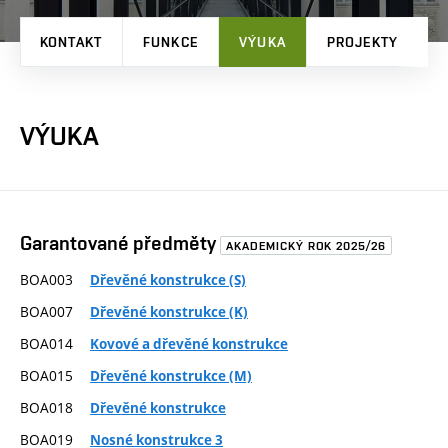
KONTAKT
FUNKCE
VÝUKA
PROJEKTY
P
VÝUKA
Garantované předměty
AKADEMICKÝ ROK 2025/26
BOA003
Dřevěné konstrukce (S)
BOA007
Dřevěné konstrukce (K)
BOA014
Kovové a dřevěné konstrukce
BOA015
Dřevěné konstrukce (M)
BOA018
Dřevěné konstrukce
BOA019
Nosné konstrukce 3