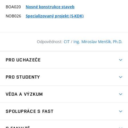
BOA020
Nosné konstrukce staveb
NOB026
Specializovaný projekt (S-KDK)
Odpovědnost:
CIT
/
Ing. Miroslav Menšík, Ph.D.
PRO UCHAZEČE
Pojďte na FAST
PRO STUDENTY
Nabídka programů
Časový plán studia
Přijímačky
VĚDA A VÝZKUM
Studijní programy
Zápisy
Úspěchy
Předměty
SPOLUPRÁCE S FAST
(externí
Ambasadoři pro prváky
Licence a patenty
odkaz)
FAQ
Studium MSc.
Firemní spolupráce
Centra výzkumu